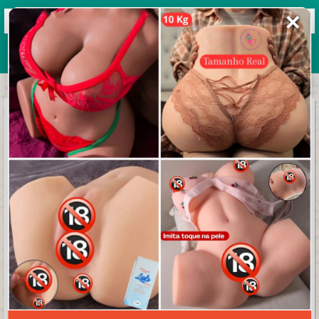
✕
Grupos de WhatsApp 2026
+ Enviar grupo
༒⑅⃝ঔৣ
𝐌𝐔𝐍𝐃𝐎 𝐃𝐎 𝐀𝐌𝐎𝐑᭄༒⑅⃝ঔৣ
3.5/5 (37 avaliações)