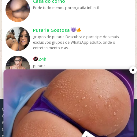
Casa do corno
Pode tudo menos pornografia infantil
Putaria Gostosa
grupos de putaria Descubra e participe dos mais
exclusivos grupos de WhatsApp adulto, onde o
entretenimento e as...
24h
putaria
×
Grupos WhatsApp, Links de grupos, Entrar grupos WhatsApp,
Grupos de compra e venda, Links WhatsApp atualizados, Grupos
WhatsApp 2025, Links para grupos, Participar grupos WhatsApp,
Grupos ativos WhatsApp, Links gratuitos, Grupos WhatsApp
negócios, Links grupos Brasil, Grupos WhatsApp regionais, Grupos