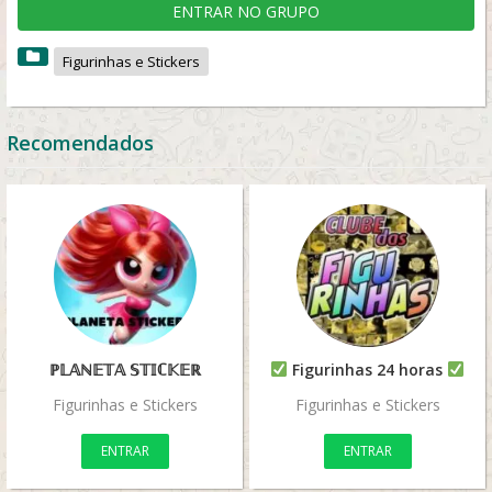
ENTRAR NO GRUPO
Figurinhas e Stickers
Recomendados
ℙ𝕃𝔸ℕ𝔼𝕋𝔸 𝕊𝕋𝕀ℂ𝕂𝔼ℝ
Figurinhas 24 horas
Figurinhas e Stickers
Figurinhas e Stickers
ENTRAR
ENTRAR