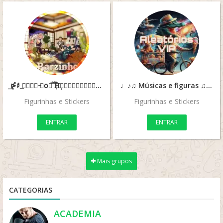
⋫͢♯߭̽ 𝗕͟𝚨߭𝐑 𝐝̵𝗈𝐬 ݂۫֟⃑⃐፝𝚮߲𝗔𝐒̣𝗛߭𝐈𝐑𝚨𝗦⃞
♩♪♫ Músicas e figuras ♫♪♩
Figurinhas e Stickers
Figurinhas e Stickers
ENTRAR
ENTRAR
Mais grupos
CATEGORIAS
ACADEMIA