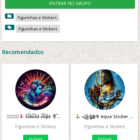
ENTRAR NO GRUPO
Figurinhas e Stickers
Figurinhas e Stickers
Recomendados
𝆒⵿⃟⃪⃜
vͮiͥdᷘeͤoͦsᷤ cͨlᷞiͥpᷮsᷤ
⃟⃪⵿⃜𝆓
꧁ঔৣ☬✞ Aqua Sticker ✞☬ঔৣ꧂
Figurinhas e Stickers
Figurinhas e Stickers
ENTRAR
ENTRAR