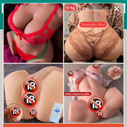
✕
Grupos de WhatsApp 2026
+ Enviar grupo
ℙ𝕃𝔸ℕ𝔼𝕋𝔸 𝕊𝕋𝕀ℂ𝕂𝔼ℝ
3.9/5 (46 avaliações)