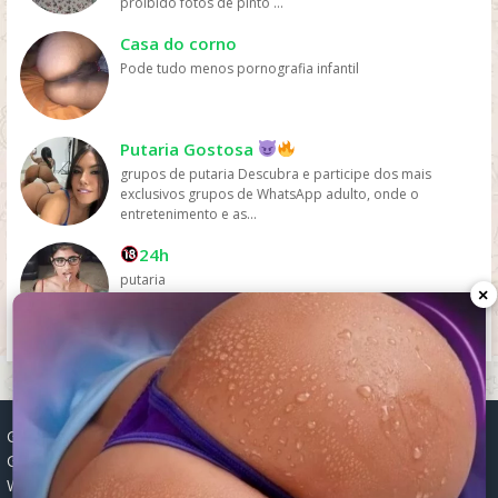
proibido fotos de pinto ...
pelas plataformas de streaming.
Casa do corno
Pode tudo menos pornografia infantil
Putaria Gostosa
grupos de putaria Descubra e participe dos mais
exclusivos grupos de WhatsApp adulto, onde o
entretenimento e as...
24h
putaria
×
Grupos WhatsApp, Links de grupos, Entrar grupos WhatsApp,
Grupos de compra e venda, Links WhatsApp atualizados, Grupos
WhatsApp 2025, Links para grupos, Participar grupos WhatsApp,