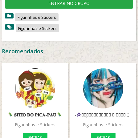
ENTRAR NO GRUPO
Figurinhas e Stickers
Figurinhas e Stickers
Recomendados
𝐒𝐈𝐓𝐈𝐎 𝐃𝐎 𝐏𝐈𝐂𝐀-𝐏𝐀𝐔
-
⃟ꦿ⸼𝕱𝖎𝖌𝖚𝖗𝖎𝖓𝖍𝖆𝖘 𝖊 𝕬𝖕𝖐𝖘 ݈݇─
Figurinhas e Stickers
Figurinhas e Stickers
ENTRAR
ENTRAR