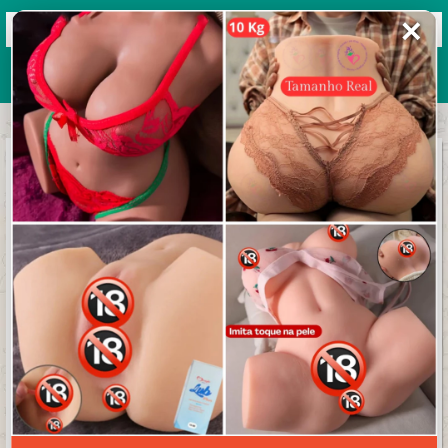
✕
Grupos de WhatsApp 2026
+ Enviar grupo
❪𖨠ฺ࣪ 𝐅𝐈𝐆𝐔𝐑𝐈𝐍𝐇𝐀𝐒
↵❫
3.7/5 (30 avaliações)