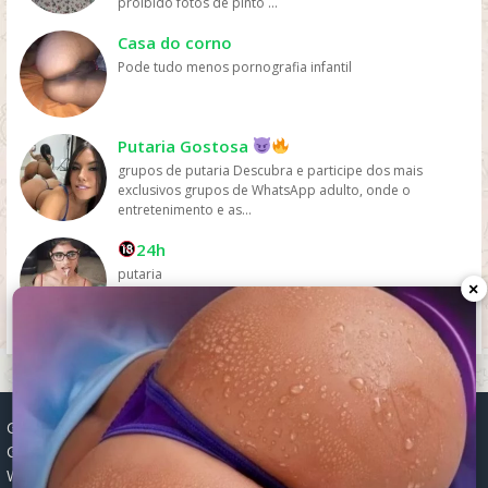
proibido fotos de pinto ...
pelas plataformas de streaming.
Casa do corno
Pode tudo menos pornografia infantil
Putaria Gostosa
grupos de putaria Descubra e participe dos mais
exclusivos grupos de WhatsApp adulto, onde o
entretenimento e as...
24h
putaria
×
Grupos WhatsApp, Links de grupos, Entrar grupos WhatsApp,
Grupos de compra e venda, Links WhatsApp atualizados, Grupos
WhatsApp 2025, Links para grupos, Participar grupos WhatsApp,