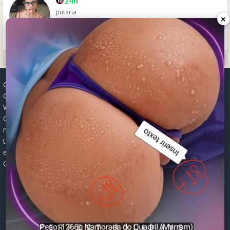
24h
putaria
×
Grupos WhatsApp, Links de grupos, Entrar grupos WhatsApp,
Grupos de compra e venda, Links WhatsApp atualizados, Grupos
WhatsApp 2025, Links para grupos, Participar grupos WhatsApp,
Grupos ativos WhatsApp, Links gratuitos, Grupos WhatsApp
negócios, Links grupos Brasil, Grupos WhatsApp regionais, Grupos
temáticos WhatsApp, Links públicos WhatsApp, Grupos WhatsApp
empregos, Links grupos classificados, Divulgar grupos WhatsApp,
Grupos WhatsApp descontos, Grupos WhatsApp ofertas.
© 2026 -
Grupos de WhatsApp 2026: Links Atualizados para Entrar
nos Melhores Grupos
Mapa do Site
|
Robots.txt