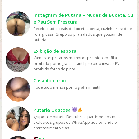
mais fácil e rápido. Preço: os serviços de streaming
geralmente têm preços mais acessíveis do que ir ao
cinema ou comprar DVDs, tornando mais fácil para as
Instagram de Putaria – Nudes de Buceta, Cu
pessoas assistirem filmes sem gastar muito dinheiro.
e Pau Sem Frescura
Personalização: os serviços de streaming geralmente
Receba nudes reais de buceta aberta, cuzinho rosado e
oferecem recomendações personalizadas com base
rola grossa. Grupo só pra safados que gostam de
nos gostos dos usuários, permitindo que eles
putaria...
descubram novos filmes e programas que possam
gostar, o que aumenta a chance de assistirem mais
Exibição de esposa
filmes online. Em resumo, os filmes são mais assistidos
Vamos respeitar os membros proibido zoofilia
online devido à sua conveniência, variedade, acesso
proibido pornografia infantil proibido invadir PV
fácil, preços acessíveis e personalização, oferecidos
proibido fotos de pinto ...
pelas plataformas de streaming.
Casa do corno
Pode tudo menos pornografia infantil
Putaria Gostosa
grupos de putaria Descubra e participe dos mais
exclusivos grupos de WhatsApp adulto, onde o
entretenimento e as...