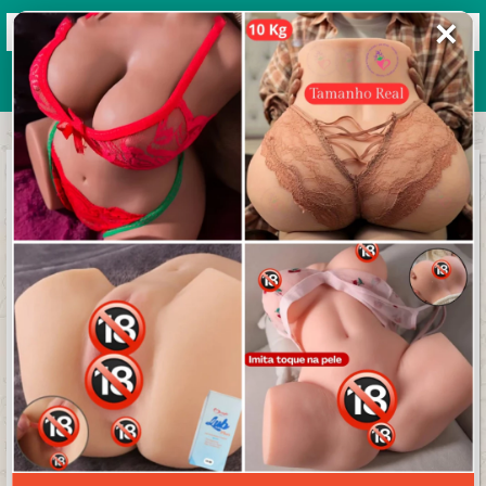
✕
Grupos de WhatsApp 2026
+ Enviar grupo
𝙎𝙚́𝙩𝙞𝙢𝙖 𝘼𝙧𝙩𝙚 ★彡
3.4/5 (15 avaliações)