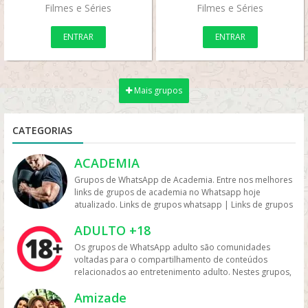
Filmes e Séries
Filmes e Séries
ENTRAR
ENTRAR
Mais grupos
CATEGORIAS
ACADEMIA
Grupos de WhatsApp de Academia. Entre nos melhores
links de grupos de academia no Whatsapp hoje
atualizado. Links de grupos whatsapp | Links de grupos
no Whatsapp. Grupos no Whatsapp – Links de Grupos
ADULTO +18
de Whatsapp – Link Grupo Whatsapp. Só os melhores
links de grupos do Whatsapp entre agora porque os
Os grupos de WhatsApp adulto são comunidades
links podem expirar. Mas antes compartilhe os grupos
voltadas para o compartilhamento de conteúdos
na redes sociais. Conheça os grupos na rede sociais
relacionados ao entretenimento adulto. Nestes grupos,
whatsapp e converse com pessoas porque é tudo de
os participantes trocam vídeos, fotos e links, além de
bom. Interaja com pessoas do brasil inteiro e também
Amizade
discutir temas como sensualidade, relacionamento e
de fora do brasil. Em grupos de whatsapp, entre em