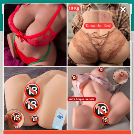
✕
Grupos de WhatsApp 2026
+ Enviar grupo
[
]³❦𝐄𝐛❦||
𝐕𝐚𝐥𝐞𝐧𝐭𝐞
4.8/5 (9 avaliações)