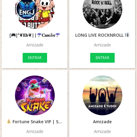
[
]²❦𝐄𝐛❦||
𝐂𝐚𝐬𝐜ã𝐨
LONG LIVE ROCKNROLL
Amizade
Amizade
ENTRAR
ENTRAR
Fortune Snake VIP | Sinais Diário
Amizade
Amizade
Amizade