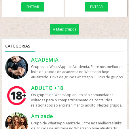
ENTRAR
ENTRAR
Mais grupos
CATEGORIAS
ACADEMIA
Grupos de WhatsApp de Academia. Entre nos melhores
links de grupos de academia no Whatsapp hoje
atualizado. Links de grupos whatsapp | Links de grupos
no Whatsapp. Grupos no Whatsapp – Links de Grupos
ADULTO +18
de Whatsapp – Link Grupo Whatsapp. Só os melhores
links de grupos do Whatsapp entre agora porque os
Os grupos de WhatsApp adulto são comunidades
links podem expirar. Mas antes compartilhe os grupos
voltadas para o compartilhamento de conteúdos
na redes sociais. Conheça os grupos na rede sociais
relacionados ao entretenimento adulto. Nestes grupos,
whatsapp e converse com pessoas porque é tudo de
os participantes trocam vídeos, fotos e links, além de
bom. Interaja com pessoas do brasil inteiro e também
Amizade
discutir temas como sensualidade, relacionamento e
de fora do brasil. Em grupos de whatsapp, entre em
experiências pessoais. Muitos desses grupos focam na
Grupo de WhatsApp Amizade. Entre nos melhores links
grupos que pessoa legais. Grupos de academia
interação entre adultos com interesses em comum,
de grupos de amizade no Whatsapp hoje atualizado.
whatsapp Participe de grupo de musculação no whats,