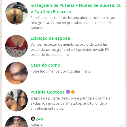
cinema ou comprar DVDs, tornando mais fácil para as
Instagram de Putaria – Nudes de Buceta, Cu
pessoas assistirem filmes sem gastar muito dinheiro.
e Pau Sem Frescura
Personalização: os serviços de streaming geralmente
Receba nudes reais de buceta aberta, cuzinho rosado e
oferecem recomendações personalizadas com base
rola grossa. Grupo só pra safados que gostam de
nos gostos dos usuários, permitindo que eles
putaria...
descubram novos filmes e programas que possam
gostar, o que aumenta a chance de assistirem mais
Exibição de esposa
filmes online. Em resumo, os filmes são mais assistidos
Vamos respeitar os membros proibido zoofilia
online devido à sua conveniência, variedade, acesso
proibido pornografia infantil proibido invadir PV
fácil, preços acessíveis e personalização, oferecidos
proibido fotos de pinto ...
pelas plataformas de streaming.
Casa do corno
Pode tudo menos pornografia infantil
Putaria Gostosa
grupos de putaria Descubra e participe dos mais
exclusivos grupos de WhatsApp adulto, onde o
entretenimento e as...
24h
putaria