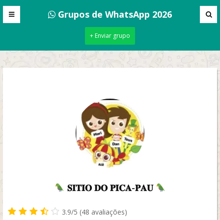
Grupos de WhatsApp 2026
+ Enviar grupo
𝐒𝐈𝐓𝐈𝐎 𝐃𝐎 𝐏𝐈𝐂𝐀-𝐏𝐀𝐔
3.9/5 (48 avaliações)