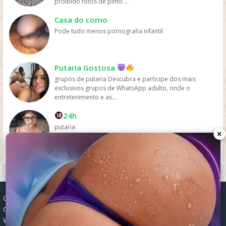
proibido fotos de pinto ...
pelas plataformas de streaming.
Casa do corno
Pode tudo menos pornografia infantil
Putaria Gostosa
grupos de putaria Descubra e participe dos mais
exclusivos grupos de WhatsApp adulto, onde o
entretenimento e as...
24h
putaria
×
Grupos WhatsApp, Links de grupos, Entrar grupos WhatsApp,
Grupos de compra e venda, Links WhatsApp atualizados, Grupos
WhatsApp 2025, Links para grupos, Participar grupos WhatsApp,