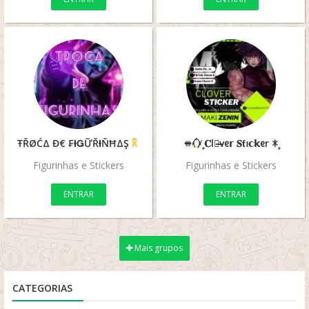
ŦŘØĆΔ Đ€ ₣ƗǤỮŘƗŇĦΔŞ
𖠾
̸۪ 𝐂lᦢ̶vᧉ𝗿 𝐒ƭꪱ𝗰𝗸ᧉr ꁘ۪⁩
Figurinhas e Stickers
Figurinhas e Stickers
ENTRAR
ENTRAR
Mais grupos
CATEGORIAS