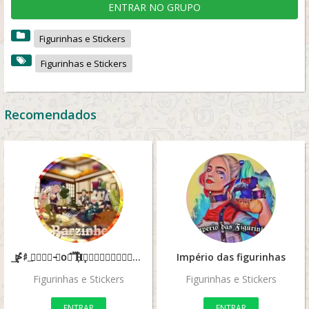
ENTRAR NO GRUPO
Figurinhas e Stickers
Figurinhas e Stickers
Recomendados
⋫͢♯߭̽ 𝗕͟𝚨߭𝐑 𝐝̵𝗈𝐬 ݂۫֟⃑⃐፝𝚮߲𝗔𝐒̣𝗛߭𝐈𝐑𝚨𝗦⃞
Império das figurinhas
Figurinhas e Stickers
Figurinhas e Stickers
ENTRAR
ENTRAR