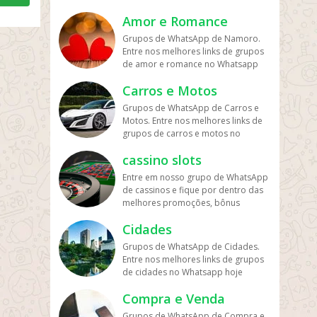
experiências pessoais. Muitos
atualizado. Grupo de whatsapp
tudo de bom. Interaja com pessoas
desses grupos focam na interação
Amor e Romance
amizade Fazer novas amizades
do brasil inteiro e também de fora
entre adultos com interesses em
sempre é legal, ainda mais quando a
do brasil. Em grupos de whatsapp,
Grupos de WhatsApp de Namoro.
comum, sendo espaços para
pessoa se torna aquele amigo de
entre em grupos que pessoa legais.
Entre nos melhores links de grupos
diálogos sobre temas íntimos e
verdade e pode contar sempre que
Grupos de academia whatsapp
de amor e romance no Whatsapp
afins. Devido à natureza do
precisar. Encontre grupos de zap
Participe de grupo de musculação
hoje atualizado. Grupos de
conteúdo, é comum que sejam
amizade no whats com nosso site
no whats, mas também em grupos
Carros e Motos
whatsapp namoro Os melhores link
privados e exijam critérios
nessa categoria. Grupos de
de marromba no zap. Grupos
de grupo para participar no whats
específicos para participação. Esses
Grupos de WhatsApp de Carros e
whatsapp namoro Hoje em dia os
dedicados aos amantes do esporte,
sobre grupos de whatsapp namoro
grupos, no entanto, devem seguir as
Motos. Entre nos melhores links de
grupos de relacionamento encontro
além de ter uma saúde melhor e um
a distância, mas também até ter um
diretrizes do WhatsApp para evitar a
grupos de carros e motos no
e demais é contante, e você que
corpo no shape praticando
relacionamento serio de verdade.
disseminação de conteúdos ilegais
Whatsapp hoje atualizado. Grupos
procura uma crush, ou paquera, os
exercícios físicos. Porque é
Tudo como uma uma amizade que
ou não apropriados.
cassino slots
de whatsapp carros Está
grupos de namoro e amizade é
importante hoje em dia fazer
com o tempo pode ser tornar algo a
procurando por link de grupo no
ideal. Grupos de whatsapp 2020 O
exercícios para perde peso e
Entre em nosso grupo de WhatsApp
mais, ou seja mais que so amizade
whats relacionados a motos ou
ano de 2020 começou e novos
emagrecer de forma saudável. Fazer
de cassinos e fique por dentro das
mas sim um crush que pode ser seu
carros ? aqui é um ótimo espaço
grupos já aparecem, são vários
treinos ou treinar com uma pessoa
melhores promoções, bônus
namorado ou namorada no futuro.
para você participar de grupos no
tipos, mas nessa você ficará ligado
também para incentivar a praticar o
exclusivos e dicas de jogos online.
Então não perca tempo de entre
whats relacionados a essa categoria.
nos grupos do whatsapp de
esporte da musculação. Nomes de
Cidades
Junte-se a uma comunidade
agora nos grupos relacionados a
Pois caso você que gosta de carro e
amizades 2020. Grupo de whatsapp
grupos de academia Caso você
essa categoria de romance que é
Grupos de WhatsApp de Cidades.
moto e gosta de ver lindos veículos
2019 Mesmo que o ano de 2019
esteja procurando por nomes de
sempre bom ter alguém ao nosso
Entre nos melhores links de grupos
seja para vender bem como para
passou ainda existe os grupos
grupos no whats, é fácil de encontra
lado na vida toda. Grupos de
de cidades no Whatsapp hoje
saber as noticias do dia sobre
criados por pessoas estão ativos
os links, nessa categoria há vários.
whatsapp amor O lado romance
atualizado. Grupos de whatsapp
preços, novidades entre outros. Há
para entrar e participar. Links de
Mas também podendo enviar seu
todos nos temos e nesse grupos
Compra e Venda
cidades Aqui você vai encontra os
grupos que é para falar sobre e
grupos whatsapp | Links de grupos
grupo de musculação. Grupos de
além de poder conhecer alguém
melhores link de grupo no whats
também para anunciar veículos,
no Whatsapp. Grupos no Whatsapp
WhatsApp de Academia são uma
Grupos de WhatsApp de Compra e