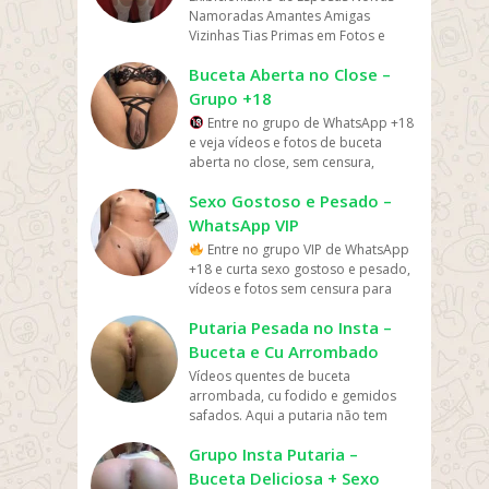
momentos de dificuldade. Esses
manter um tom respeitoso e não
esses grupos também atraem
do brasil. Em grupos de whatsapp,
informações e orientações para os
importante lembrar que grupos de
parceiro ideal. Embora possam ser
melhorar a performance. Esses
compartilhar informações falsas ou
É importante respeitar os direitos
têm interesse em determinada
movimentados e até mesmo
Namoradas Amantes Amigas
grupos na redes sociais. Conheça os
têm interesse em compartilhar suas
grupos também podem ser úteis
fazer spam. Os Grupos de
debates acalorados e discussões
entre em grupos que pessoas legais.
participantes. Outros grupos são
WhatsApp de filmes e séries devem
uma fonte valiosa de conexão e
grupos podem ser especialmente
ofensivas, manter um tom
autorais e dar crédito adequado
região. No entanto, é importante
caóticos em dias de jogos
Vizinhas Tias Primas em Fotos e
grupos na rede sociais whatsapp e
próprias coleções de figurinhas
para aqueles que estão lutando
WhatsApp Desenhos e Animes
intensas
Entrar em grupos do whats mas
mais informais e contam com a
ser usados com moderação e
compartilhamento de informações,
úteis para atletas que buscam
respeitoso e não fazer spam. Os
aos autores de materiais
escolher grupos saudáveis e
importantes, com muitas mensagens
Vídeos Amadores Grupo...
converse com pessoas porque é
virtuais, criar novas figurinhas, trocar
para se manterem motivados e
podem ser uma ótima ferramenta
também em grupo do zap os
participação de pessoas com
respeito mútuo. Os membros
os grupos não devem substituir a
melhorar seu desempenho ou para
Grupos de WhatsApp Educação
compartilhados, além de evitar a
Buceta Aberta no Close –
equilibrados e lembrar que a
sendo enviadas a cada segundo.
tudo de bom. Interaja com pessoas
figurinhas raras ou difíceis de
focados em seus objetivos de perda
para ampliar o aprendizado e
melhores links do zapzap.
diferentes níveis de conhecimento
devem evitar fazer comentários
interação pessoal e a busca por
iniciantes que procuram orientações
podem ser uma ótima ferramenta
disseminação de informações falsas
precisão e a confiabilidade das
Isso pode acabar se tornando uma
do brasil inteiro e também de fora
encontrar e descobrir novas
Grupo +18
de peso. Ao compartilhar suas
promover a troca de informações e
sobre o assunto. É importante
ofensivos ou agressivos em relação
relacionamentos amorosos
sobre como começar a praticar uma
para ampliar o aprendizado e
ou imprecisas. Em resumo, os
informações devem ser priorizadas.
distração ou sobrecarga de
do brasil. Em grupos de whatsapp,
coleções de outros usuários. Esses
experiências, progressos e desafios,
experiências entre os participantes.
lembrar que, embora os grupos de
Entre no grupo de WhatsApp +18
a outras produções ou pessoas,
saudáveis e seguros. Em resumo,
atividade física ou esportiva. Além
promover a troca de informações e
grupos de WhatsApp de concursos
Links de grupos whatsapp | Links de
informações para alguns membros.
entre em grupos que pessoas legais.
grupos são uma ótima fonte de
os membros do grupo podem se
Além disso, eles podem ajudar a
WhatsApp “Ganhar Dinheiro”
e veja vídeos e fotos de buceta
bem como evitar compartilhar
grupos de WhatsApp de namoro,
disso, os grupos também podem
experiências entre os participantes.
podem ser uma ótima forma de se
grupos no Whatsapp. Grupos no
Além disso, é essencial que os
Entrar em grupos do whats mas
inspiração para quem quer começar
sentir mais confiantes e incentivados
criar uma comunidade de pessoas
possam ser úteis para obter
aberta no close, sem censura,
informações falsas ou difamatórias.
amor ou romance podem ser uma
ser uma fonte de motivação e
Além disso, eles podem ajudar a
conectar com pessoas que estão se
Whatsapp – Links de Grupos de
membros sejam respeitosos e
também em grupo do zap os
sua própria coleção de figurinha
a continuar em seu caminho para
interessadas em promover a arte e
informações e ideias sobre como
conteúdo quente e...
Além disso, é importante respeitar a
ótima maneira de se conectar com
incentivo, onde os membros se
criar uma comunidade de pessoas
preparando para processos
Whatsapp – Link Grupo Whatsapp.
éticos em suas discussões e
melhores links do zapzap.
virtuais. No entanto, é importante
uma vida mais saudável. No entanto,
a cultura da animação japonesa.
Sexo Gostoso e Pesado –
gerar renda extra, é preciso ter
privacidade dos outros membros
outras pessoas em busca de
apoiam e se encorajam mutuamente
interessadas em promover a
seletivos e compartilhar
Só os melhores links de grupos do
comentários, evitando qualquer tipo
lembrar que grupos de WhatsApp
é importante lembrar que grupos de
Links de grupos whatsapp | Links de
cuidado com informações
do grupo. Em resumo, grupos de
WhatsApp VIP
relacionamentos afetivos. No
para alcançar seus objetivos. No
educação e o conhecimento. Links
informações e ideias. No entanto, é
Whatsapp entre agora porque os
de discurso de ódio, preconceito ou
de figurinha devem ser usados com
WhatsApp para emagrecimento
grupos no Whatsapp. Grupos no
enganosas e golpes financeiros.
WhatsApp de filmes e séries são
entanto, é importante escolher
entanto, é importante lembrar que
de grupos whatsapp | Links de
importante escolher grupos
Entre no grupo VIP de WhatsApp
links podem expirar. Mas antes
agressão verbal. Em resumo, os
moderação e respeito mútuo. Os
devem ser usados com cautela e
Whatsapp – Links de Grupos de
Sempre verifique a veracidade das
uma ótima maneira de se conectar
grupos seguros e equilibrados e
grupos de WhatsApp para esportes
grupos no Whatsapp. Grupos no
saudáveis e equilibrados, além de
+18 e curta sexo gostoso e pesado,
compartilhe os grupos na redes
grupos de WhatsApp de futebol são
membros devem evitar compartilhar
responsabilidade. Os membros
Whatsapp – Link Grupo Whatsapp.
informações compartilhadas e tome
com outras pessoas que
lembrar que eles não devem
devem ser usados com cautela e
Whatsapp – Links de Grupos de
usar a participação de forma
vídeos e fotos sem censura para
sociais. Conheça os grupos na rede
uma ótima maneira de se conectar
figurinhas ofensivas, difamatórias ou
devem respeitar a privacidade uns
Só os melhores links de grupos do
decisões baseadas em sua própria
compartilham seus interesses em
substituir a interação pessoal e a
responsabilidade. Os membros
Whatsapp – Link Grupo Whatsapp.
responsável e ética. Links de grupos
adultos....
sociais whatsapp e converse com
com outras pessoas que
ilegais, além de respeitar a
dos outros e evitar compartilhar
Whatsapp entre agora porque os
pesquisa e análise. Em resumo, os
comum e compartilhar informações,
busca por relacionamentos
devem respeitar a privacidade uns
Só os melhores links de grupos do
Putaria Pesada no Insta –
whatsapp | Links de grupos no
pessoas porque é tudo de bom.
compartilham o mesmo amor pelo
privacidade dos outros membros
informações pessoais sem a
links podem expirar. Mas antes
grupos de WhatsApp são uma
notícias, recomendações e
amorosos saudáveis e
dos outros e evitar compartilhar
Whatsapp entre agora porque os
Whatsapp. Grupos no Whatsapp –
Interaja com pessoas do brasil
esporte, acompanhar as notícias e
Buceta e Cu Arrombado
do grupo. É importante lembrar que
permissão de todos os envolvidos.
compartilhe os grupos na redes
forma de compartilhar
curiosidades sobre o mundo do
seguros.Amor e Romance
informações confidenciais sem a
links podem expirar. Mas antes
Links de Grupos de Whatsapp – Link
inteiro e também de fora do brasil.
resultados das partidas e se divertir
a troca de figurinhas virtuais não
Além disso, os grupos devem ser
sociais. Conheça os grupos na rede
Vídeos quentes de buceta
conhecimento e estratégias para
cinema e da TV. Eles oferecem uma
permissão de todos os envolvidos.
compartilhe os grupos na redes
Grupo Whatsapp. Só os melhores
Em grupos de whatsapp, entre em
com debates e discussões. Desde
deve ser usada para fins comerciais
moderados para evitar mensagens
sociais whatsapp e converse com
arrombada, cu fodido e gemidos
gerar renda extra ou criar um
plataforma para descobrir novas
Além disso, os grupos devem ser
sociais. Conheça os grupos na rede
links de grupos do Whatsapp entre
grupos que pessoas legais. Entrar
que sejam gerenciados de forma
ou para obter lucro. Em resumo,
ofensivas, desrespeitosas ou
pessoas porque é tudo de bom.
safados. Aqui a putaria não tem
negócio próprio. Eles podem ser
produções, compartilhar
moderados para evitar mensagens
sociais whatsapp e converse com
agora porque os links podem
em grupos do whats mas também
responsável e ética, esses grupos
grupos são uma ótima maneira de
impróprias. Em resumo, grupos de
Interaja com pessoas do brasil
limite.
úteis para quem está em busca de
experiências e fazer amizades com
ofensivas, desrespeitosas ou
pessoas porque é tudo de bom.
expirar. Mas antes compartilhe os
em grupo do zap os melhores links
podem ser uma adição valiosa à
se conectar com outras pessoas que
WhatsApp para emagrecimento
Grupo Insta Putaria –
inteiro e também de fora do brasil.
alternativas para melhorar sua
outras pessoas que compartilham
impróprias. Em resumo, grupos de
Interaja com pessoas do brasil
grupos na redes sociais. Conheça os
do zapzap.
vida digital dos amantes de futebol.
compartilham o mesmo interesse
podem ser uma ferramenta
Em grupos de whatsapp, entre em
situação financeira, mas é
Buceta Deliciosa + Sexo
sua paixão. Mas é importante usar
WhatsApp para esportes são uma
inteiro e também de fora do brasil.
grupos na rede sociais whatsapp e
Links de grupos whatsapp | Links de