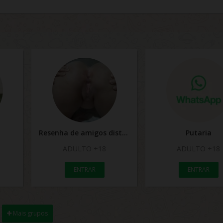
Resenha de amigos distante trazer pro real
Putaria
ADULTO +18
ADULTO +18
ENTRAR
ENTRAR
Mais grupos