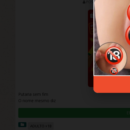
POSTURADO
DEZEMBR
Putaria sem fim
O nome mesmo diz
E
ADULTO +18