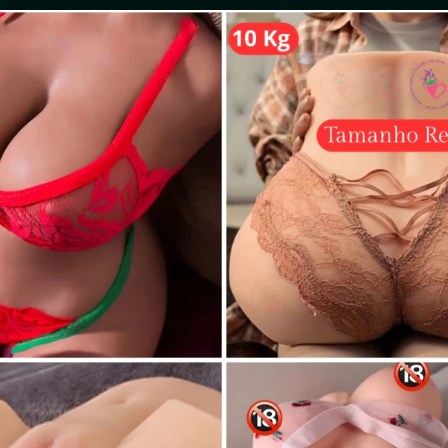
𝙤 𝙡𝙞𝙗𝙚𝙧𝙖𝙙𝙤 +18