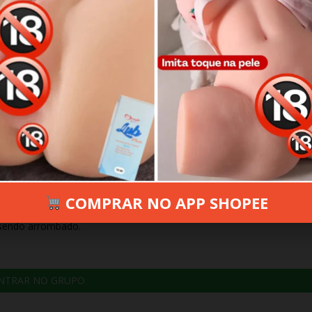
025
1526 VIEWS
INFORMAR ERRO
COMPRAR NO APP SHOPEE
u sendo arrombado.
NTRAR NO GRUPO