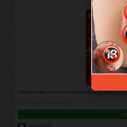
AGOSTO 20, 2
Safadeza online com buceta deliciosa levando leitada e c
https://gruposwhatsapp.blog
E
ADULTO +18