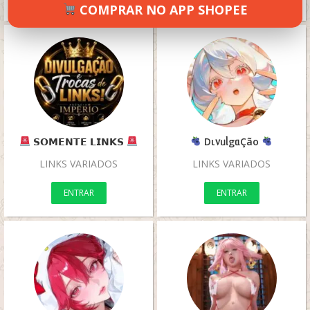
COMPRAR NO APP SHOPEE
𝗦𝗢𝗠𝗘𝗡𝗧𝗘 𝗟𝗜𝗡𝗞𝗦
Dι᥎ᥙᥣgᥲÇão
LINKS VARIADOS
LINKS VARIADOS
ENTRAR
ENTRAR