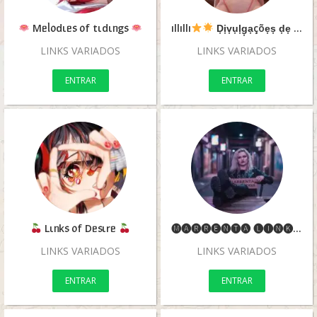
Mᥱᥣ᥆dιᥱ᥉ ᥆f tιdιᥒg᥉
ıllıllı
D͙i͙v͙u͙l͙g͙a͙çõe͙s͙ d͙e͙ l͙i͙n͙k͙
LINKS VARIADOS
LINKS VARIADOS
ENTRAR
ENTRAR
Lιᥒk᥉ ᥆f Dᥱ᥉ιrᥱ
🅜🅐🅡🅡🅔🅝🅣🅐 🅛🅘🅝🅚🅢 🅞🅕🅒
LINKS VARIADOS
LINKS VARIADOS
ENTRAR
ENTRAR