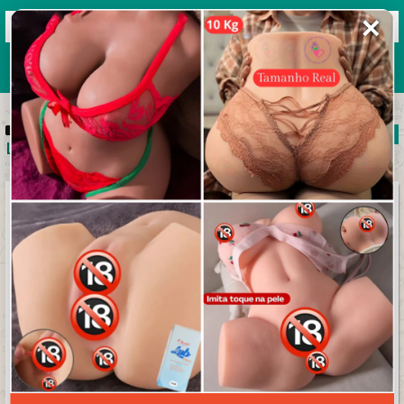
✕
Grupos de WhatsApp 2026
+ Enviar grupo
+
LINKS VARIADOS
Putaria pra sempre
Casadas no cio
LINKS VARIADOS
LINKS VARIADOS
ENTRAR
ENTRAR