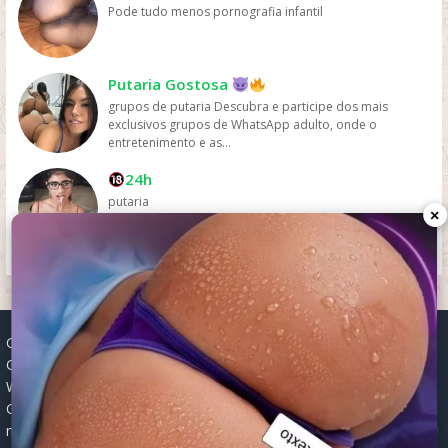
Pode tudo menos pornografia infantil
Putaria Gostosa
grupos de putaria Descubra e participe dos mais
exclusivos grupos de WhatsApp adulto, onde o
entretenimento e as...
24h
putaria
×
Grupos WhatsApp, Links de grupos, Entrar grupos WhatsApp,
Grupos de compra e venda, Links WhatsApp atualizados, Grupos
WhatsApp 2025, Links para grupos, Participar grupos WhatsApp,
Grupos ativos WhatsApp, Links gratuitos, Grupos WhatsApp
×
negócios, Links grupos Brasil, Grupos WhatsApp regionais, Grupos