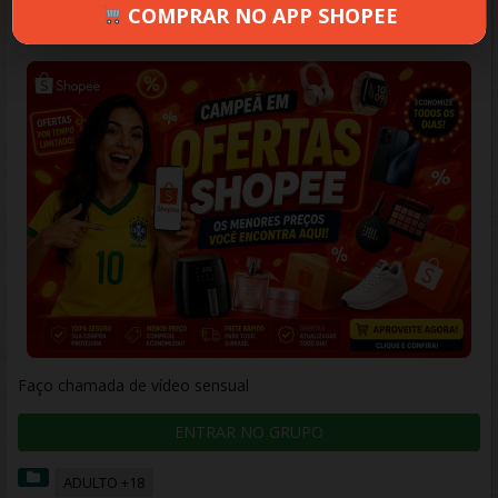
COMPRAR NO APP SHOPEE
ANA
OUTUBRO 9, 2025
362 VIEWS
INFORMAR ERRO
Faço chamada de vídeo sensual
ENTRAR NO GRUPO
ADULTO +18