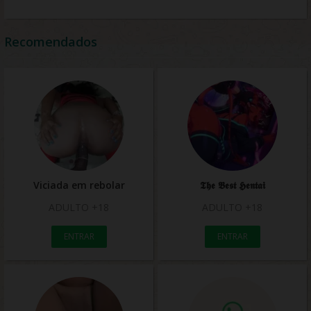
Recomendados
Viciada em rebolar
𝕿𝖍𝖊 𝕭𝖊𝖘𝖙 𝕳𝖊𝖓𝖙𝖆𝖎
ADULTO +18
ADULTO +18
ENTRAR
ENTRAR