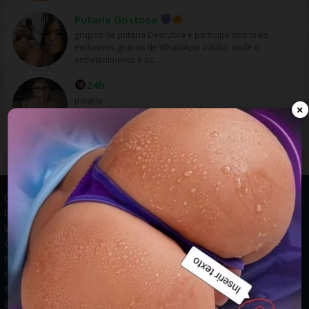
Putaria Gostosa
grupos de putaria Descubra e participe dos mais
exclusivos grupos de WhatsApp adulto, onde o
entretenimento e as...
24h
putaria
×
Grupos WhatsApp, Links de grupos, Entrar grupos WhatsApp,
Grupos de compra e venda, Links WhatsApp atualizados, Grupos
WhatsApp 2025, Links para grupos, Participar grupos WhatsApp,
Grupos ativos WhatsApp, Links gratuitos, Grupos WhatsApp
negócios, Links grupos Brasil, Grupos WhatsApp regionais, Grupos
temáticos WhatsApp, Links públicos WhatsApp, Grupos WhatsApp
empregos, Links grupos classificados, Divulgar grupos WhatsApp,
Grupos WhatsApp descontos, Grupos WhatsApp ofertas.