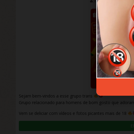
JENNIFER
DEZEMBRO
Sejam bem-vindos a esse grupo trans
Grupo relacionado para homens de bom gosto que adora
Vem se deliciar com vídeos e fotos picantes mais de 18
E