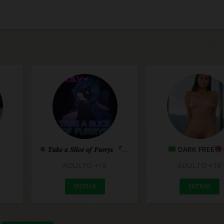
⛧ 𝑻𝒂𝒌𝒆 𝒂 𝑺𝒍𝒊𝒄𝒆 𝒐𝒇 𝑭𝒖𝒓𝒓𝒚𝒔 『𝑴.𝑺.𝑽』✦
DARK FREE
ADULTO +18
ADULTO +18
ENTRAR
ENTRAR