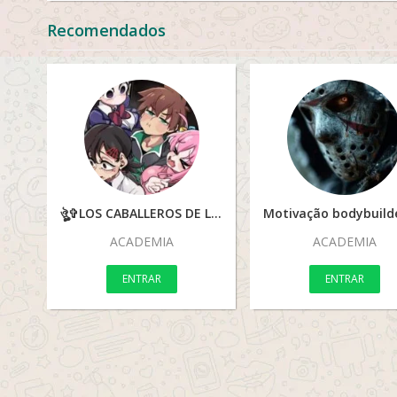
Recomendados
ঔৣ✞LOS CABALLEROS DE LA WAIFU✞ঔৣ
ACADEMIA
ACADEMIA
ENTRAR
ENTRAR