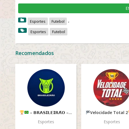
E
,
Esportes
Futebol
Esportes
Futebol
Recomendados
– 𝗕𝗥𝗔𝗦𝗜𝗟𝗘𝗜𝗥𝗔̃𝗢 –
Velocidade Total 2
Esportes
Esportes