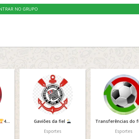
NTRAR NO GRUPO
4 Anos
Gaviões da fiel
( Fórmula 1 Automobilismo)
Esportes
Esportes