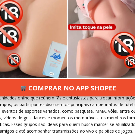
 2024
36 VIEWS
INFORMAR ERRO
COMPRAR NO APP SHOPEE
idades online que reúnem fãs e entusiastas para trocar informaçõe
rupos, os participantes discutem os principais campeonatos de futeb
 eventos de esportes variados, como basquete, MMA, vôlei, entre ou
s, vídeos de gols, lances e momentos memoráveis, os membros t
ticas. Esses grupos são ideais para quem busca manter-se atualizad
re amigos e até acompanhar transmissões ao vivo e palpites de jogos.