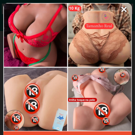
✕
Grupos de WhatsApp 2026
+ Enviar grupo
Amor LGBT
3.6/5 (25 avaliações)