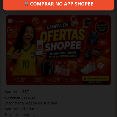
COMPRAR NO APP SHOPEE
REJANE
NOVEMBRO 20, 2025
320 VIEWS
INFORMAR ERRO
Namoro LGBT
Conhecer pessoas
Encontrar a pessoa da sua vida
Namoro a distância
Encontros reais lgbt