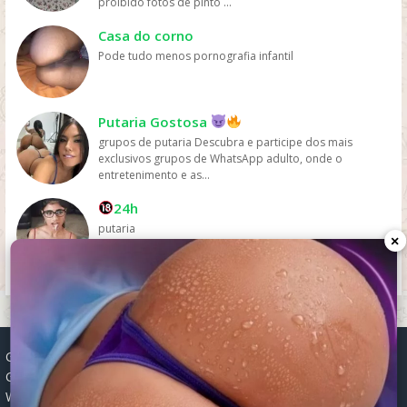
proibido fotos de pinto ...
pelas plataformas de streaming.
Casa do corno
Pode tudo menos pornografia infantil
Putaria Gostosa
grupos de putaria Descubra e participe dos mais
exclusivos grupos de WhatsApp adulto, onde o
entretenimento e as...
24h
putaria
×
Grupos WhatsApp, Links de grupos, Entrar grupos WhatsApp,
Grupos de compra e venda, Links WhatsApp atualizados, Grupos
WhatsApp 2025, Links para grupos, Participar grupos WhatsApp,