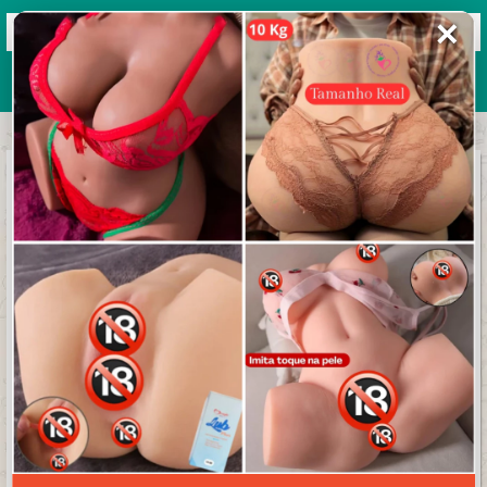
✕
Grupos de WhatsApp 2026
+ Enviar grupo
AQUELA RESENHA TOP
3.8/5 (23 avaliações)