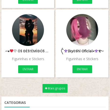
◦•●
♡ Ö§ ÐÈ§†ÈMÌÐÖ§ ÐÖ ÄMÖR ♡
〲
●•◦
𝖨𝗄𝗒ō$𝗁𝗂 𝖮𝖿𝗂𝖼𝗂𝖺𝗅٭
࿐
Figurinhas e Stickers
Figurinhas e Stickers
ENTRAR
ENTRAR
Mais grupos
CATEGORIAS