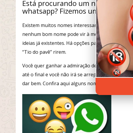
Está procurando um nome divertid
whatsapp? Fizemos uma lista com
Existem muitos nomes interessantes e engraçad
nenhum bom nome pode vir à mente. Então, se voc
ideias já existentes. Há opções para vários gost
“Tio do pavê” rirem.
Você quer ganhar a admiração de seus amigos e 
até o final e você não irá se arrepender! Abaixo,
dar bem. Confira aqui alguns nomes para grupos