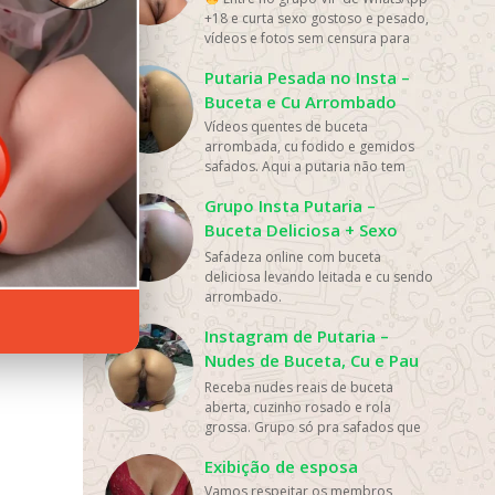
de
+18 e curta sexo gostoso e pesado,
vídeos e fotos sem censura para
adultos....
Putaria Pesada no Insta –
Buceta e Cu Arrombado
mas
Vídeos quentes de buceta
arrombada, cu fodido e gemidos
 os
safados. Aqui a putaria não tem
limite.
Grupo Insta Putaria –
Buceta Deliciosa + Sexo
? Leia
Anal
Safadeza online com buceta
cê se
deliciosa levando leitada e cu sendo
arrombado.
https://gruposwhatsapp.blog
Instagram de Putaria –
Nudes de Buceta, Cu e Pau
Sem Frescura
Receba nudes reais de buceta
aberta, cuzinho rosado e rola
grossa. Grupo só pra safados que
gostam de putaria...
Exibição de esposa
Vamos respeitar os membros