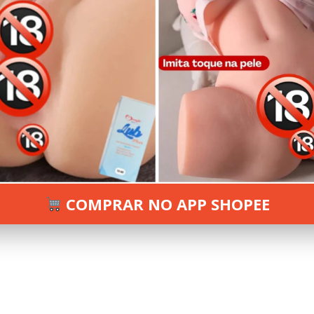
o e criativo para colocar no seu grupo 
 centenas de nomes disponíveis!
os para
grupos de WhatsApp
, mas ao criar um novo grupo,
ê não pode o original, não custa nada se inspirar em algu
os. Dos nomes mais engraçados aos trocadilhos que farão até
familiares nomeando o grupo com um nome muito diferente
 preparamos uma coleção de centenas de alternativas para vo
 de WhatsApp!
COMPRAR NO APP SHOPEE