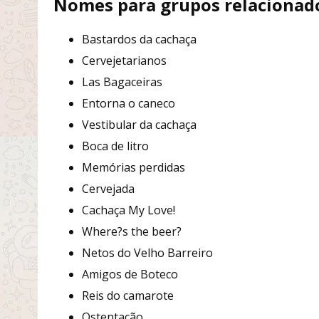
Nomes para grupos relacionado
Bastardos da cachaça
Cervejetarianos
Las Bagaceiras
Entorna o caneco
Vestibular da cachaça
Boca de litro
Memórias perdidas
Cervejada
Cachaça My Love!
Where?s the beer?
Netos do Velho Barreiro
Amigos de Boteco
Reis do camarote
Ostentação