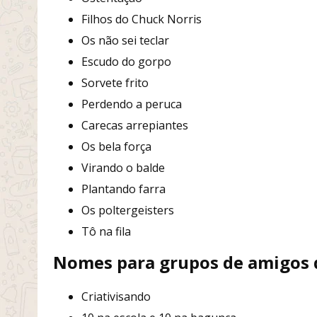
Filhos do Chuck Norris
Os não sei teclar
Escudo do gorpo
Sorvete frito
Perdendo a peruca
Carecas arrepiantes
Os bela força
Virando o balde
Plantando farra
Os poltergeisters
Tô na fila
Nomes para grupos de amigos 
Criativisando