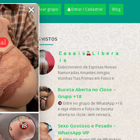
✕
+ Enviar grupo
Entrar / Cadastrar
Blog
MAIS VISTOS
Ｃａｓａｉｓ
Ｌｉｂｅｒａ
ｉｓ
Exibicionismo de Esposas Noivas
Namoradas Amantes Amigas
Vizinhas Tias Primas em Fotos e
Vídeos Amadores Grupo...
Buceta Aberta no Close –
Grupo +18
Entre no grupo de WhatsApp +18
e veja vídeos e fotos de buceta
aberta no close, sem censura,
conteúdo quente e...
Sexo Gostoso e Pesado –
WhatsApp VIP
Entre no grupo VIP de WhatsApp