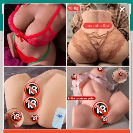
✕
Grupos de WhatsApp 2026
+ Enviar grupo
ꓝＡꓐＲⅼCＡ Dꓰ ꓟꓳꓠЅΤRꓳЅ
4.9/5 (36 avaliações)