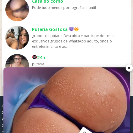
Casa do corno
Pode tudo menos pornografia infantil
Putaria Gostosa
grupos de putaria Descubra e participe dos mais
exclusivos grupos de WhatsApp adulto, onde o
entretenimento e as...
24h
putaria
×
Grupos WhatsApp, Links de grupos, Entrar grupos WhatsApp,
Grupos de compra e venda, Links WhatsApp atualizados, Grupos
WhatsApp 2025, Links para grupos, Participar grupos WhatsApp,
Grupos ativos WhatsApp, Links gratuitos, Grupos WhatsApp
negócios, Links grupos Brasil, Grupos WhatsApp regionais, Grupos