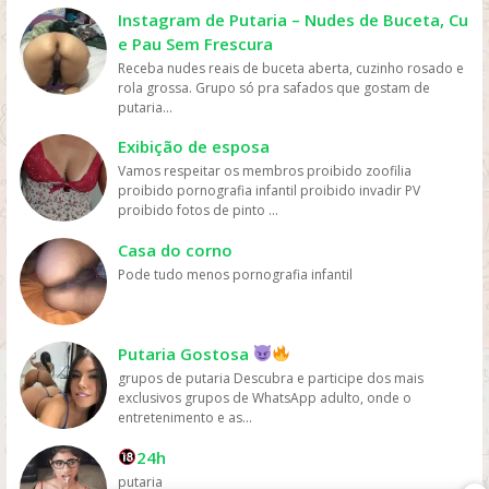
cinema ou comprar DVDs, tornando mais fácil para as
Instagram de Putaria – Nudes de Buceta, Cu
pessoas assistirem filmes sem gastar muito dinheiro.
e Pau Sem Frescura
Personalização: os serviços de streaming geralmente
Receba nudes reais de buceta aberta, cuzinho rosado e
oferecem recomendações personalizadas com base
rola grossa. Grupo só pra safados que gostam de
nos gostos dos usuários, permitindo que eles
putaria...
descubram novos filmes e programas que possam
gostar, o que aumenta a chance de assistirem mais
Exibição de esposa
filmes online. Em resumo, os filmes são mais assistidos
Vamos respeitar os membros proibido zoofilia
online devido à sua conveniência, variedade, acesso
proibido pornografia infantil proibido invadir PV
fácil, preços acessíveis e personalização, oferecidos
proibido fotos de pinto ...
pelas plataformas de streaming.
Casa do corno
Pode tudo menos pornografia infantil
Putaria Gostosa
grupos de putaria Descubra e participe dos mais
exclusivos grupos de WhatsApp adulto, onde o
entretenimento e as...
24h
putaria