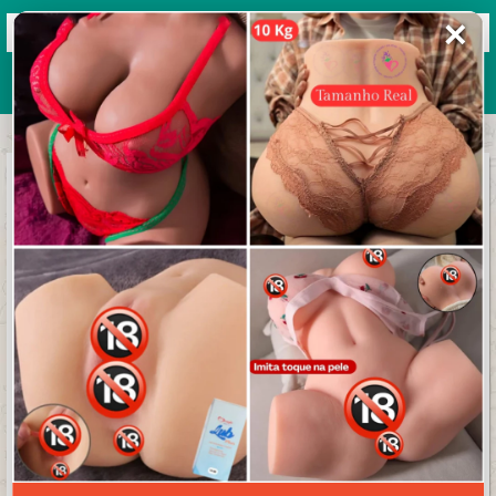
✕
Grupos de WhatsApp 2026
+ Enviar grupo
D̶R̶I̶V̶E̶ Z̶O̶N̶E̶ O̶N̶L̶I̶N̶E̶
3.6/5 (17 avaliações)