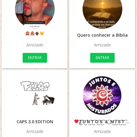
Quero conhecer a Bíblia
Amizade
Amizade
ENTRAR
ENTRAR
CAPS 3.0 EDITION
͜͡J͜͡ U͜͡ N͜͡ T͜͡ O͜͡ S͜͡ &͜͡ M͜͡ I͜͡ S͜͡ T͜͡ U͜͡ R͜͡ A͜͡ D͜͡ O͜͡ S͜͡
Amizade
Amizade