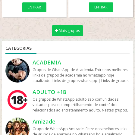
ENTRAR
ENTRAR
Mais grupos
CATEGORIAS
ACADEMIA
Grupos de WhatsApp de Academia. Entre nos melhores
links de grupos de academia no Whatsapp hoje
atualizado. Links de grupos whatsapp | Links de grupos
no Whatsapp. Grupos no Whatsapp – Links de Grupos
ADULTO +18
de Whatsapp – Link Grupo Whatsapp. Só os melhores
links de grupos do Whatsapp entre agora porque os
Os grupos de WhatsApp adulto são comunidades
links podem expirar. Mas antes compartilhe os grupos
voltadas para o compartilhamento de conteúdos
na redes sociais. Conheça os grupos na rede sociais
relacionados ao entretenimento adulto. Nestes grupos,
whatsapp e converse com pessoas porque é tudo de
os participantes trocam vídeos, fotos e links, além de
bom. Interaja com pessoas do brasil inteiro e também
Amizade
discutir temas como sensualidade, relacionamento e
de fora do brasil. Em grupos de whatsapp, entre em
experiências pessoais. Muitos desses grupos focam na
Grupo de WhatsApp Amizade. Entre nos melhores links
grupos que pessoa legais. Grupos de academia
interação entre adultos com interesses em comum,
de grupos de amizade no Whatsapp hoje atualizado.
whatsapp Participe de grupo de musculação no whats,