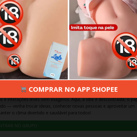
RO 11, 2025
407 VIEWS
INFORMAR ERRO
COMPRAR NO APP SHOPEE
 e interações leves sem exageros. Aqui, a vibe é descontraída, o pa
tudo — venha trocar ideias, conhecer novas pessoas e aproveitar um
anter o clima divertido e saudável para todos!
NTRAR NO GRUPO