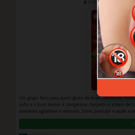
YAKUZARESERVE
OUTUB
Um grupo feito para quem gosta de boas conversas, risadas
solto e o bom humor é obrigatório. Respeito é a base de 
ambiente agradável e animado. Entre, participe e ajude a m
E