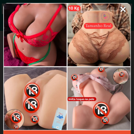
✕
Grupos de WhatsApp 2026
+ Enviar grupo
Eros Lounge
4.7/5 (43 avaliações)