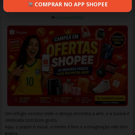
COMPRAR NO APP SHOPEE
LUSTYMOON
JUNHO 11, 2025
698 VIEWS
INFORMAR ERRO
Um refúgio secreto onde o desejo encontra a arte, e a luxúria é
celebrada com bom gosto.
Aqui, o prazer é visual, a mente é livre e a imaginação não tem
limites.