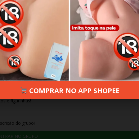
RO 14, 2025
310 VIEWS
INFORMAR ERRO
COMPRAR NO APP SHOPEE
os e figurinhas!
scrição do grupo!
NTRAR NO GRUPO