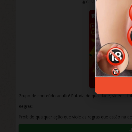
GLADIADOR95
DEZEMB
Grupo de conteúdo adulto! Putaria de qualidade, vídeos, fot
Regras:
Proibido qualquer ação que viole as regras que estão na de
E