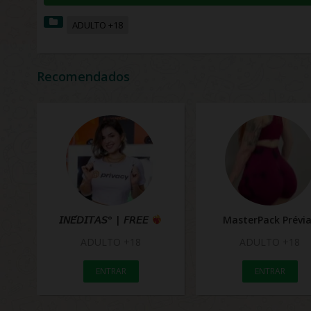
ADULTO +18
Recomendados
𝘐𝘕𝘌́𝘋𝘐𝘛𝘈𝘚° | 𝘍𝘙𝘌𝘌
MasterPack Prévi
ADULTO +18
ADULTO +18
ENTRAR
ENTRAR