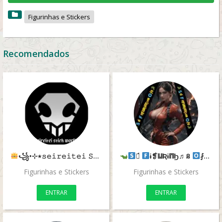
Figurinhas e Stickers
Recomendados
០́
꧁•⊹٭𝚜𝚎𝚒𝚛𝚎𝚒𝚝𝚎𝚒 𝚂𝚝𝚒𝚌𝚔 𝚠𝚘𝚛𝚕𝚍٭⊹•꧂
ɨ❡⩏Ʀɨ⩎Ϧ♬ន
⨏¢
Figurinhas e Stickers
Figurinhas e Stickers
ENTRAR
ENTRAR