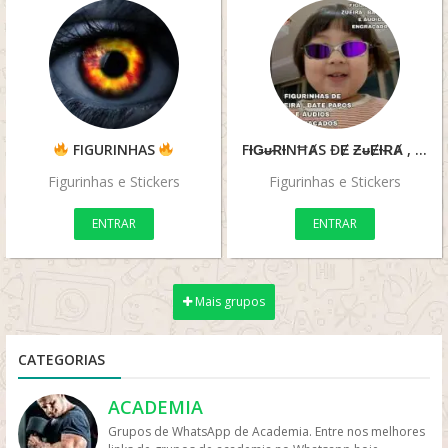
FIGURINHAS
FƗǤᵾɌƗNĦȺS ĐɆ ƵᵾɆƗɌȺ , ɃȺŦɆ ⱣȺⱣØS Ɇ ÁᵾĐƗØS ɆNǤɌȺÇȺĐØS
Figurinhas e Stickers
Figurinhas e Stickers
ENTRAR
ENTRAR
Mais grupos
CATEGORIAS
ACADEMIA
Grupos de WhatsApp de Academia. Entre nos melhores