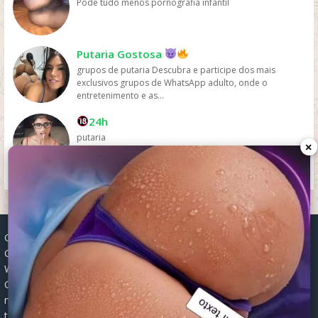
Pode tudo menos pornografia infantil
Putaria Gostosa
grupos de putaria Descubra e participe dos mais
exclusivos grupos de WhatsApp adulto, onde o
entretenimento e as...
24h
putaria
×
Grupos WhatsApp, Links de grupos, Entrar grupos WhatsApp,
Grupos de compra e venda, Links WhatsApp atualizados, Grupos
WhatsApp 2025, Links para grupos, Participar grupos WhatsApp,
Grupos ativos WhatsApp, Links gratuitos, Grupos WhatsApp
negócios, Links grupos Brasil, Grupos WhatsApp regionais, Grupos
temáticos WhatsApp, Links públicos WhatsApp, Grupos WhatsApp