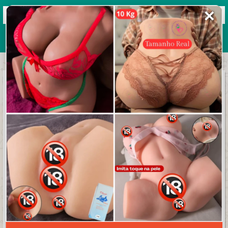
✕
Grupos de WhatsApp 2026
+ Enviar grupo
Figurinhas livre18
4.1/5 (30 avaliações)