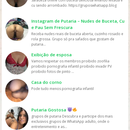
Safadeza online com buceta deliciosa levando leitada e
Disney+ e outras, tornando o acesso aos filmes muito
cu sendo arrombado. https://gruposwhatsapp.blog
mais fácil e rápido. Preço: os serviços de streaming
geralmente têm preços mais acessíveis do que ir ao
cinema ou comprar DVDs, tornando mais fácil para as
Instagram de Putaria – Nudes de Buceta, Cu
pessoas assistirem filmes sem gastar muito dinheiro.
e Pau Sem Frescura
Personalização: os serviços de streaming geralmente
Receba nudes reais de buceta aberta, cuzinho rosado e
oferecem recomendações personalizadas com base
rola grossa. Grupo só pra safados que gostam de
nos gostos dos usuários, permitindo que eles
putaria...
descubram novos filmes e programas que possam
gostar, o que aumenta a chance de assistirem mais
Exibição de esposa
filmes online. Em resumo, os filmes são mais assistidos
Vamos respeitar os membros proibido zoofilia
online devido à sua conveniência, variedade, acesso
proibido pornografia infantil proibido invadir PV
fácil, preços acessíveis e personalização, oferecidos
proibido fotos de pinto ...
pelas plataformas de streaming.
Casa do corno
Pode tudo menos pornografia infantil
Putaria Gostosa
grupos de putaria Descubra e participe dos mais
exclusivos grupos de WhatsApp adulto, onde o
entretenimento e as...