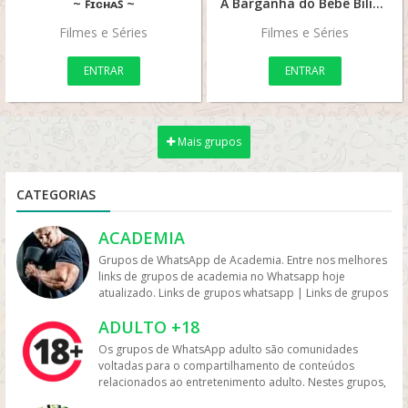
~ ꜰɪᴄʜᴀꜱ ~
A Barganha do Bebê Bilionário 2 – Série Completa
Filmes e Séries
Filmes e Séries
ENTRAR
ENTRAR
Mais grupos
CATEGORIAS
ACADEMIA
Grupos de WhatsApp de Academia. Entre nos melhores
links de grupos de academia no Whatsapp hoje
atualizado. Links de grupos whatsapp | Links de grupos
no Whatsapp. Grupos no Whatsapp – Links de Grupos
ADULTO +18
de Whatsapp – Link Grupo Whatsapp. Só os melhores
links de grupos do Whatsapp entre agora porque os
Os grupos de WhatsApp adulto são comunidades
links podem expirar. Mas antes compartilhe os grupos
voltadas para o compartilhamento de conteúdos
na redes sociais. Conheça os grupos na rede sociais
relacionados ao entretenimento adulto. Nestes grupos,
whatsapp e converse com pessoas porque é tudo de
os participantes trocam vídeos, fotos e links, além de
bom. Interaja com pessoas do brasil inteiro e também