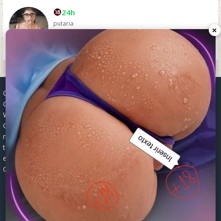
24h
putaria
×
Grupos WhatsApp, Links de grupos, Entrar grupos WhatsApp,
Grupos de compra e venda, Links WhatsApp atualizados, Grupos
WhatsApp 2025, Links para grupos, Participar grupos WhatsApp,
Grupos ativos WhatsApp, Links gratuitos, Grupos WhatsApp
negócios, Links grupos Brasil, Grupos WhatsApp regionais, Grupos
temáticos WhatsApp, Links públicos WhatsApp, Grupos WhatsApp
empregos, Links grupos classificados, Divulgar grupos WhatsApp,
Grupos WhatsApp descontos, Grupos WhatsApp ofertas.
© 2026 -
Grupos de WhatsApp 2026: Links Atualizados para Entrar
nos Melhores Grupos
Mapa do Site
|
Robots.txt