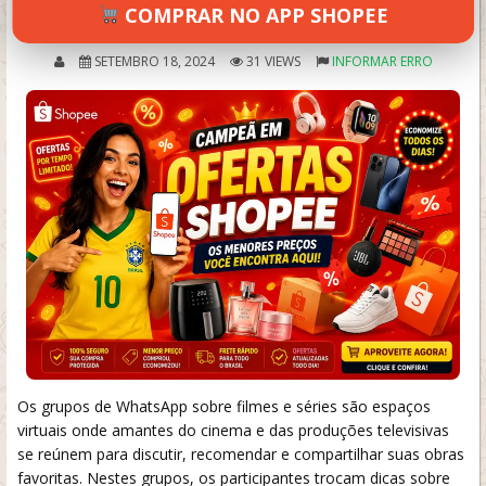
3.1/5 (11 avaliações)
COMPRAR NO APP SHOPEE
SETEMBRO 18, 2024
31 VIEWS
INFORMAR ERRO
Os grupos de WhatsApp sobre filmes e séries são espaços
virtuais onde amantes do cinema e das produções televisivas
se reúnem para discutir, recomendar e compartilhar suas obras
favoritas. Nestes grupos, os participantes trocam dicas sobre