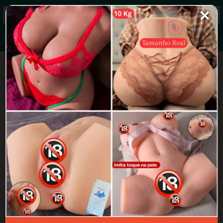
✕
Grupos de WhatsApp 2026
+ Enviar grupo
Gh
3.5/5 (38 avaliações)