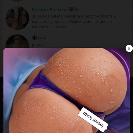
Putaria Gostosa
grupos de putaria Descubra e participe dos mais
exclusivos grupos de WhatsApp adulto, onde o
entretenimento e as...
24h
putaria
×
Grupos WhatsApp, Links de grupos, Entrar grupos WhatsApp,
Grupos de compra e venda, Links WhatsApp atualizados, Grupos
WhatsApp 2025, Links para grupos, Participar grupos WhatsApp,
Grupos ativos WhatsApp, Links gratuitos, Grupos WhatsApp
negócios, Links grupos Brasil, Grupos WhatsApp regionais, Grupos
temáticos WhatsApp, Links públicos WhatsApp, Grupos WhatsApp
empregos, Links grupos classificados, Divulgar grupos WhatsApp,
Grupos WhatsApp descontos, Grupos WhatsApp ofertas.