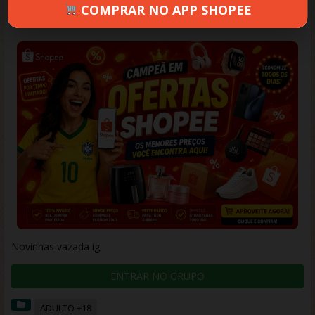
COMPRAR NO APP SHOPEE
JOÃO
SETEMBRO 16, 2025
368 VIEWS
INFORMAR ERRO
Novinhas vazada ig
ENTRAR NO GRUPO
ADULTO +18