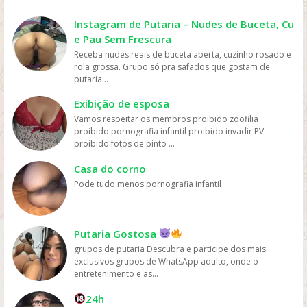
geralmente têm preços mais acessíveis do que ir ao
cinema ou comprar DVDs, tornando mais fácil para as
Instagram de Putaria – Nudes de Buceta, Cu
pessoas assistirem filmes sem gastar muito dinheiro.
e Pau Sem Frescura
Personalização: os serviços de streaming geralmente
Receba nudes reais de buceta aberta, cuzinho rosado e
oferecem recomendações personalizadas com base
rola grossa. Grupo só pra safados que gostam de
nos gostos dos usuários, permitindo que eles
putaria...
descubram novos filmes e programas que possam
gostar, o que aumenta a chance de assistirem mais
Exibição de esposa
filmes online. Em resumo, os filmes são mais assistidos
Vamos respeitar os membros proibido zoofilia
online devido à sua conveniência, variedade, acesso
proibido pornografia infantil proibido invadir PV
fácil, preços acessíveis e personalização, oferecidos
proibido fotos de pinto ...
pelas plataformas de streaming.
Casa do corno
Pode tudo menos pornografia infantil
Putaria Gostosa
grupos de putaria Descubra e participe dos mais
exclusivos grupos de WhatsApp adulto, onde o
entretenimento e as...
24h