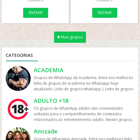
ENTRAR
ENTRAR
Mais grupos
CATEGORIAS
ACADEMIA
Grupos de WhatsApp de Academia. Entre nos melhores
links de grupos de academia no Whatsapp hoje
atualizado. Links de grupos whatsapp | Links de grupos
no Whatsapp. Grupos no Whatsapp – Links de Grupos
ADULTO +18
de Whatsapp – Link Grupo Whatsapp. Só os melhores
links de grupos do Whatsapp entre agora porque os
Os grupos de WhatsApp adulto são comunidades
links podem expirar. Mas antes compartilhe os grupos
voltadas para o compartilhamento de conteúdos
na redes sociais. Conheça os grupos na rede sociais
relacionados ao entretenimento adulto. Nestes grupos,
whatsapp e converse com pessoas porque é tudo de
os participantes trocam vídeos, fotos e links, além de
bom. Interaja com pessoas do brasil inteiro e também
Amizade
discutir temas como sensualidade, relacionamento e
de fora do brasil. Em grupos de whatsapp, entre em
experiências pessoais. Muitos desses grupos focam na
Grupo de WhatsApp Amizade. Entre nos melhores links
grupos que pessoa legais. Grupos de academia