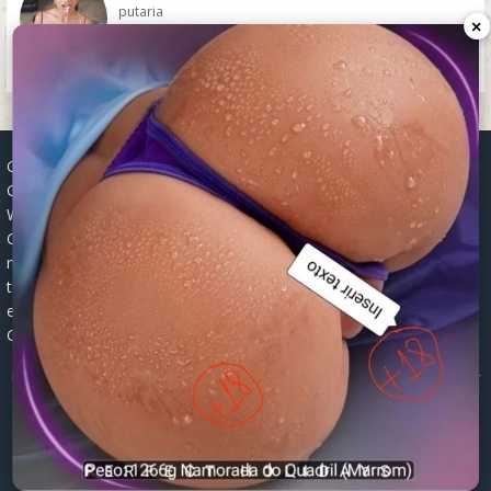
putaria
×
Grupos WhatsApp, Links de grupos, Entrar grupos WhatsApp,
Grupos de compra e venda, Links WhatsApp atualizados, Grupos
WhatsApp 2025, Links para grupos, Participar grupos WhatsApp,
Grupos ativos WhatsApp, Links gratuitos, Grupos WhatsApp
negócios, Links grupos Brasil, Grupos WhatsApp regionais, Grupos
temáticos WhatsApp, Links públicos WhatsApp, Grupos WhatsApp
empregos, Links grupos classificados, Divulgar grupos WhatsApp,
Grupos WhatsApp descontos, Grupos WhatsApp ofertas.
© 2026 -
Grupos de WhatsApp 2026: Links Atualizados para Entrar
nos Melhores Grupos
Mapa do Site
|
Robots.txt