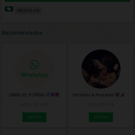
ADULTO +18
Recomendados
ZØŇΛ ĐΞ PΞŘĪĞØ
Fetiches & Prazeres
ADULTO +18
ADULTO +18
ENTRAR
ENTRAR