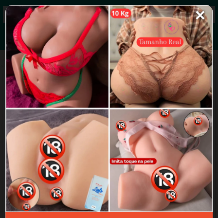
✕
Grupos de WhatsApp 2026
+ Enviar grupo
grupo das lésbicas
3.9/5 (27 avaliações)