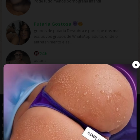
Pode tudo menos pornografia infantil
Putaria Gostosa
grupos de putaria Descubra e participe dos mais
exclusivos grupos de WhatsApp adulto, onde o
entretenimento e as...
24h
putaria
×
Grupos WhatsApp, Links de grupos, Entrar grupos WhatsApp,
Grupos de compra e venda, Links WhatsApp atualizados, Grupos
WhatsApp 2025, Links para grupos, Participar grupos WhatsApp,
Grupos ativos WhatsApp, Links gratuitos, Grupos WhatsApp
negócios, Links grupos Brasil, Grupos WhatsApp regionais, Grupos
temáticos WhatsApp, Links públicos WhatsApp, Grupos WhatsApp