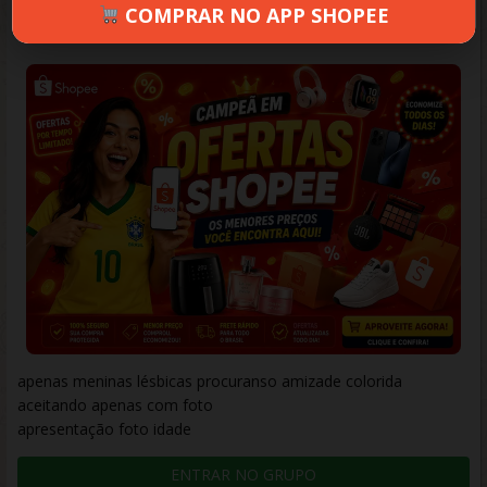
COMPRAR NO APP SHOPEE
VÂNIA
JUNHO 3, 2026
120 VIEWS
INFORMAR ERRO
apenas meninas lésbicas procuranso amizade colorida
aceitando apenas com foto
apresentação foto idade
ENTRAR NO GRUPO