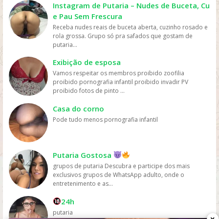
cinema ou comprar DVDs, tornando mais fácil para as
Instagram de Putaria – Nudes de Buceta, Cu
pessoas assistirem filmes sem gastar muito dinheiro.
e Pau Sem Frescura
Personalização: os serviços de streaming geralmente
Receba nudes reais de buceta aberta, cuzinho rosado e
oferecem recomendações personalizadas com base
rola grossa. Grupo só pra safados que gostam de
nos gostos dos usuários, permitindo que eles
putaria...
descubram novos filmes e programas que possam
gostar, o que aumenta a chance de assistirem mais
Exibição de esposa
filmes online. Em resumo, os filmes são mais assistidos
Vamos respeitar os membros proibido zoofilia
online devido à sua conveniência, variedade, acesso
proibido pornografia infantil proibido invadir PV
fácil, preços acessíveis e personalização, oferecidos
proibido fotos de pinto ...
pelas plataformas de streaming.
Casa do corno
Pode tudo menos pornografia infantil
Putaria Gostosa
grupos de putaria Descubra e participe dos mais
exclusivos grupos de WhatsApp adulto, onde o
entretenimento e as...
24h
putaria