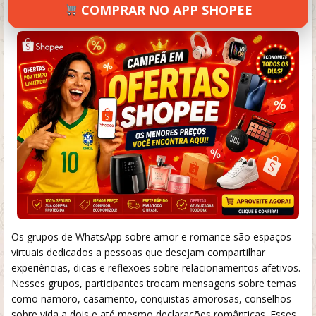
COMPRAR NO APP SHOPEE
SETEMBRO 18, 2024
126 VIEWS
INFORMAR ERRO
Os grupos de WhatsApp sobre amor e romance são espaços
virtuais dedicados a pessoas que desejam compartilhar
experiências, dicas e reflexões sobre relacionamentos afetivos.
Nesses grupos, participantes trocam mensagens sobre temas
como namoro, casamento, conquistas amorosas, conselhos
sobre vida a dois e até mesmo declarações românticas. Esses