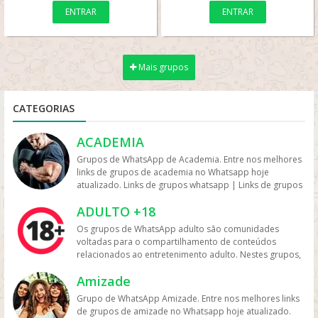
ENTRAR
ENTRAR
Mais grupos
CATEGORIAS
ACADEMIA
Grupos de WhatsApp de Academia. Entre nos melhores
links de grupos de academia no Whatsapp hoje
atualizado. Links de grupos whatsapp | Links de grupos
no Whatsapp. Grupos no Whatsapp – Links de Grupos
ADULTO +18
de Whatsapp – Link Grupo Whatsapp. Só os melhores
links de grupos do Whatsapp entre agora porque os
Os grupos de WhatsApp adulto são comunidades
links podem expirar. Mas antes compartilhe os grupos
voltadas para o compartilhamento de conteúdos
na redes sociais. Conheça os grupos na rede sociais
relacionados ao entretenimento adulto. Nestes grupos,
whatsapp e converse com pessoas porque é tudo de
os participantes trocam vídeos, fotos e links, além de
bom. Interaja com pessoas do brasil inteiro e também
Amizade
discutir temas como sensualidade, relacionamento e
de fora do brasil. Em grupos de whatsapp, entre em
experiências pessoais. Muitos desses grupos focam na
Grupo de WhatsApp Amizade. Entre nos melhores links
grupos que pessoa legais. Grupos de academia
interação entre adultos com interesses em comum,
de grupos de amizade no Whatsapp hoje atualizado.
whatsapp Participe de grupo de musculação no whats,