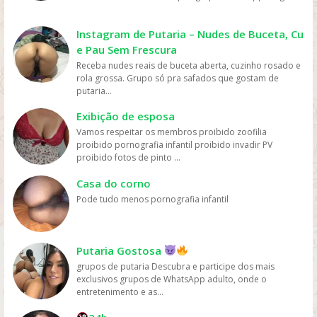
mais fácil e rápido. Preço: os serviços de streaming
geralmente têm preços mais acessíveis do que ir ao
cinema ou comprar DVDs, tornando mais fácil para as
Instagram de Putaria – Nudes de Buceta, Cu
pessoas assistirem filmes sem gastar muito dinheiro.
e Pau Sem Frescura
Personalização: os serviços de streaming geralmente
Receba nudes reais de buceta aberta, cuzinho rosado e
oferecem recomendações personalizadas com base
rola grossa. Grupo só pra safados que gostam de
nos gostos dos usuários, permitindo que eles
putaria...
descubram novos filmes e programas que possam
gostar, o que aumenta a chance de assistirem mais
Exibição de esposa
filmes online. Em resumo, os filmes são mais assistidos
Vamos respeitar os membros proibido zoofilia
online devido à sua conveniência, variedade, acesso
proibido pornografia infantil proibido invadir PV
fácil, preços acessíveis e personalização, oferecidos
proibido fotos de pinto ...
pelas plataformas de streaming.
Casa do corno
Pode tudo menos pornografia infantil
Putaria Gostosa
grupos de putaria Descubra e participe dos mais
exclusivos grupos de WhatsApp adulto, onde o
entretenimento e as...