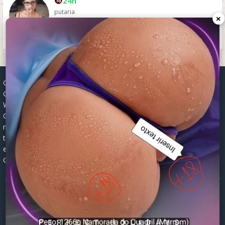
24h
putaria
×
Grupos WhatsApp, Links de grupos, Entrar grupos WhatsApp,
Grupos de compra e venda, Links WhatsApp atualizados, Grupos
WhatsApp 2025, Links para grupos, Participar grupos WhatsApp,
Grupos ativos WhatsApp, Links gratuitos, Grupos WhatsApp
negócios, Links grupos Brasil, Grupos WhatsApp regionais, Grupos
temáticos WhatsApp, Links públicos WhatsApp, Grupos WhatsApp
empregos, Links grupos classificados, Divulgar grupos WhatsApp,
Grupos WhatsApp descontos, Grupos WhatsApp ofertas.
© 2026 -
Grupos de WhatsApp 2026: Links Atualizados para Entrar
nos Melhores Grupos
Mapa do Site
|
Robots.txt