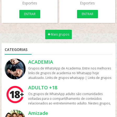
Esportes
Esportes
ENTRAR
ENTRAR
Mais grupos
CATEGORIAS
ACADEMIA
Grupos de WhatsApp de Academia. Entre nos melhores
links de grupos de academia no Whatsapp hoje
atualizado. Links de grupos whatsapp | Links de grupos
no Whatsapp. Grupos no Whatsapp – Links de Grupos
ADULTO +18
de Whatsapp – Link Grupo Whatsapp. Só os melhores
links de grupos do Whatsapp entre agora porque os
Os grupos de WhatsApp adulto são comunidades
links podem expirar. Mas antes compartilhe os grupos
voltadas para o compartilhamento de conteúdos
na redes sociais. Conheça os grupos na rede sociais
relacionados ao entretenimento adulto. Nestes grupos,
whatsapp e converse com pessoas porque é tudo de
os participantes trocam vídeos, fotos e links, além de
bom. Interaja com pessoas do brasil inteiro e também
Amizade
discutir temas como sensualidade, relacionamento e
de fora do brasil. Em grupos de whatsapp, entre em