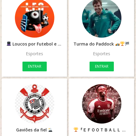
Loucos por Futebol e Cartola
Turma do Paddock
L.F.C
Esportes
Esportes
ENTRAR
ENTRAR
Gaviões da fiel
『ＥＦＯＯＴＢＡＬＬ ＤＯＳ ＣＲＩＡＳ