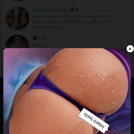
Putaria Gostosa
grupos de putaria Descubra e participe dos mais
exclusivos grupos de WhatsApp adulto, onde o
entretenimento e as...
24h
putaria
×
Grupos WhatsApp, Links de grupos, Entrar grupos WhatsApp,
Grupos de compra e venda, Links WhatsApp atualizados, Grupos
WhatsApp 2025, Links para grupos, Participar grupos WhatsApp,
Grupos ativos WhatsApp, Links gratuitos, Grupos WhatsApp
negócios, Links grupos Brasil, Grupos WhatsApp regionais, Grupos
temáticos WhatsApp, Links públicos WhatsApp, Grupos WhatsApp
empregos, Links grupos classificados, Divulgar grupos WhatsApp,
Grupos WhatsApp descontos, Grupos WhatsApp ofertas.