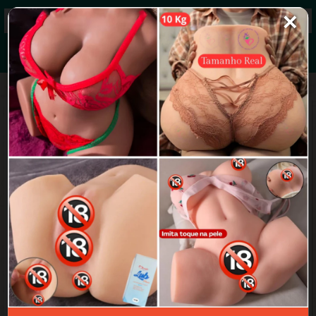
✕
Grupos de WhatsApp 2026
+ Enviar grupo
kessye | bot
4.1/5 (18 avaliações)