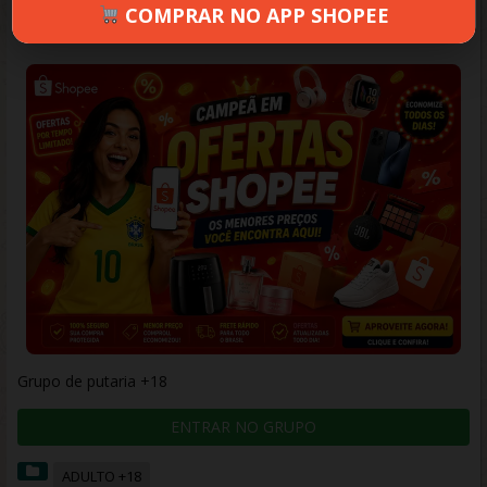
COMPRAR NO APP SHOPEE
MARIA
JUNHO 26, 2026
111 VIEWS
INFORMAR ERRO
Grupo de putaria +18
ENTRAR NO GRUPO
ADULTO +18