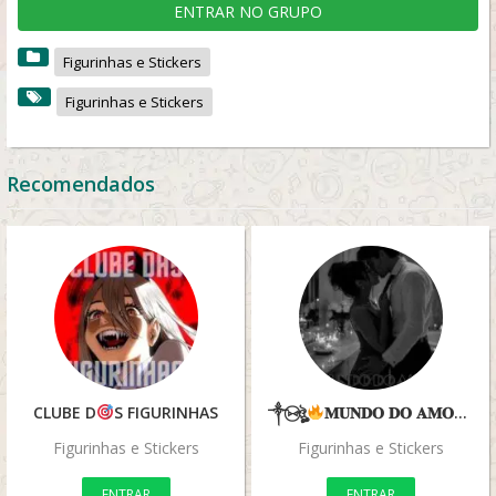
ENTRAR NO GRUPO
Figurinhas e Stickers
Figurinhas e Stickers
Recomendados
CLUBE D
S FIGURINHAS
༒⑅⃝ঔৣ
𝐌𝐔𝐍𝐃𝐎 𝐃𝐎 𝐀𝐌𝐎𝐑᭄༒⑅⃝ঔৣ
Figurinhas e Stickers
Figurinhas e Stickers
ENTRAR
ENTRAR