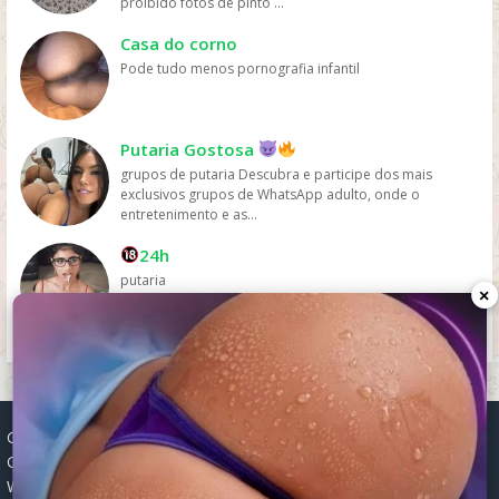
proibido fotos de pinto ...
pelas plataformas de streaming.
Casa do corno
Pode tudo menos pornografia infantil
Putaria Gostosa
grupos de putaria Descubra e participe dos mais
exclusivos grupos de WhatsApp adulto, onde o
entretenimento e as...
24h
putaria
×
Grupos WhatsApp, Links de grupos, Entrar grupos WhatsApp,
Grupos de compra e venda, Links WhatsApp atualizados, Grupos
WhatsApp 2025, Links para grupos, Participar grupos WhatsApp,