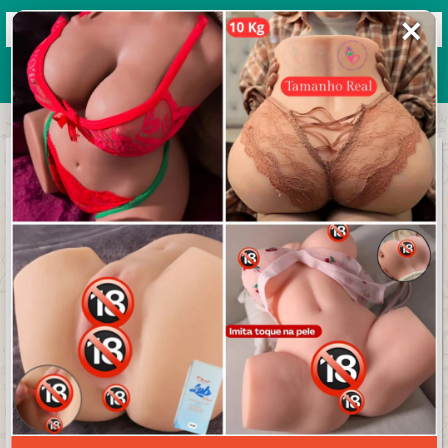
✕
Grupos de WhatsApp 2026
+ Enviar grupo
◦•●
♡ Ö§ ÐÈ§†ÈMÌÐÖ§ ÐÖ ÄMÖR ♡
●•◦
3.3/5 (13 avaliações)