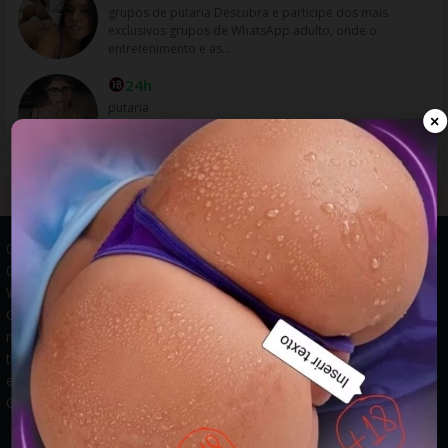
grupos de putaria Descubra e participe dos mais
exclusivos grupos de WhatsApp adulto, onde o
entretenimento e as...
24h
putaria
×
Grupos WhatsApp, Links de grupos, Entrar grupos WhatsApp,
Grupos de compra e venda, Links WhatsApp atualizados, Grupos
WhatsApp 2025, Links para grupos, Participar grupos WhatsApp,
Grupos ativos WhatsApp, Links gratuitos, Grupos WhatsApp
negócios, Links grupos Brasil, Grupos WhatsApp regionais, Grupos
temáticos WhatsApp, Links públicos WhatsApp, Grupos WhatsApp
empregos, Links grupos classificados, Divulgar grupos WhatsApp,
Grupos WhatsApp descontos, Grupos WhatsApp ofertas.
© 2026 -
Grupos de WhatsApp 2026: Links Atualizados para Entrar