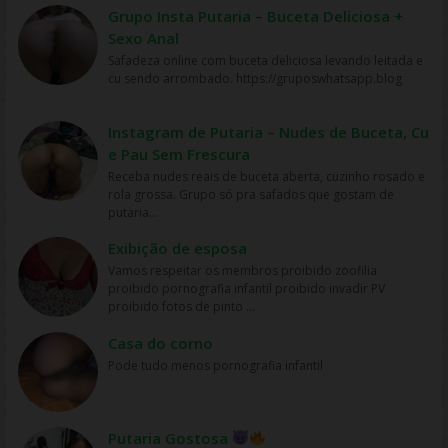
variedade de escolhas para assistir. Acesso mais fácil:
mas também em grupo do zap os melhores links do
Grupo Insta Putaria – Buceta Deliciosa +
links do zapzap.
em vez de ter que ir a um cinema ou locadora, os filmes
zapzap.
Sexo Anal
podem ser acessados ​​online em plataformas de
streaming como Netflix, Amazon Prime Video, HBO Max,
Safadeza online com buceta deliciosa levando leitada e
Disney+ e outras, tornando o acesso aos filmes muito
cu sendo arrombado. https://gruposwhatsapp.blog
mais fácil e rápido. Preço: os serviços de streaming
geralmente têm preços mais acessíveis do que ir ao
cinema ou comprar DVDs, tornando mais fácil para as
Instagram de Putaria – Nudes de Buceta, Cu
pessoas assistirem filmes sem gastar muito dinheiro.
e Pau Sem Frescura
Personalização: os serviços de streaming geralmente
Receba nudes reais de buceta aberta, cuzinho rosado e
oferecem recomendações personalizadas com base
rola grossa. Grupo só pra safados que gostam de
nos gostos dos usuários, permitindo que eles
putaria...
descubram novos filmes e programas que possam
gostar, o que aumenta a chance de assistirem mais
Exibição de esposa
filmes online. Em resumo, os filmes são mais assistidos
Vamos respeitar os membros proibido zoofilia
online devido à sua conveniência, variedade, acesso
proibido pornografia infantil proibido invadir PV
fácil, preços acessíveis e personalização, oferecidos
proibido fotos de pinto ...
pelas plataformas de streaming.
Casa do corno
Pode tudo menos pornografia infantil
Putaria Gostosa