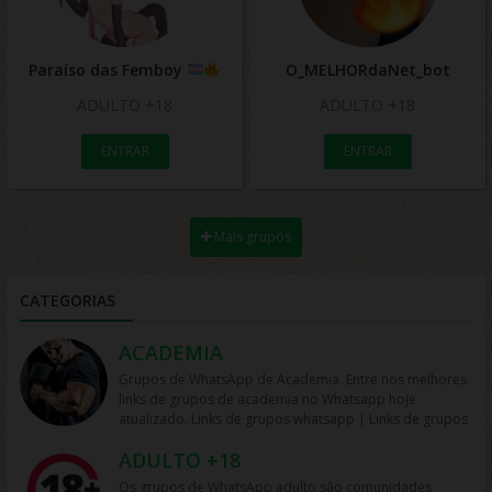
Paraíso das Femboy
O_MELHORdaNet_bot
ADULTO +18
ADULTO +18
ENTRAR
ENTRAR
Mais grupos
CATEGORIAS
ACADEMIA
Grupos de WhatsApp de Academia. Entre nos melhores
links de grupos de academia no Whatsapp hoje
atualizado. Links de grupos whatsapp | Links de grupos
no Whatsapp. Grupos no Whatsapp – Links de Grupos
ADULTO +18
de Whatsapp – Link Grupo Whatsapp. Só os melhores
links de grupos do Whatsapp entre agora porque os
Os grupos de WhatsApp adulto são comunidades