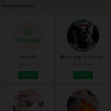
Recomendados
Putaria
⃟⃤Nₒ𝘴𝘴ₒ gᵣᵤ𝐩ₒ 𝚍ₑ fᵢgᵤᵣᵢ𝚗𝓱ₐ𝘴
ADULTO +18
ADULTO +18
ENTRAR
ENTRAR