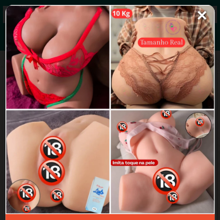
✕
Grupos de WhatsApp 2026
+ Enviar grupo
MasterPack Prévias
3.5/5 (9 avaliações)