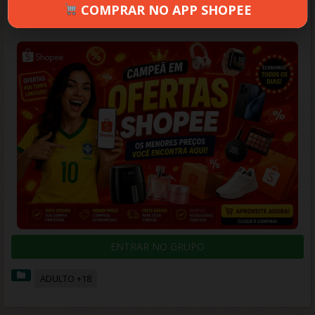
COMPRAR NO APP SHOPEE
KW
JUNHO 30, 2025
623 VIEWS
INFORMAR ERRO
ENTRAR NO GRUPO
ADULTO +18