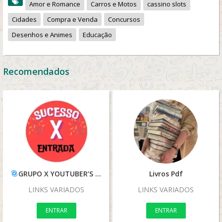
Amor e Romance
Carros e Motos
cassino slots
Cidades
Compra e Venda
Concursos
Desenhos e Animes
Educação
Recomendados
GRUPO X YOUTUBER’S – ENTRADA
Livros Pdf
LINKS VARIADOS
LINKS VARIADOS
ENTRAR
ENTRAR