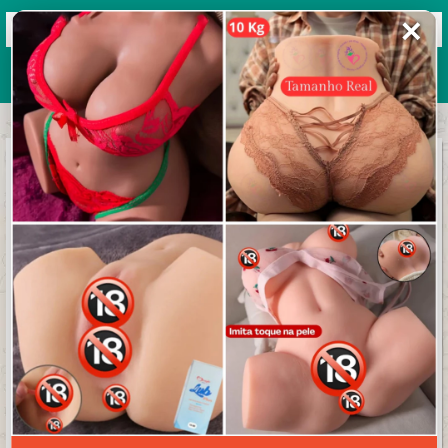
✕
Grupos de WhatsApp 2026
+ Enviar grupo
Melhores ofertas, Promoções e cupons de
Desconto