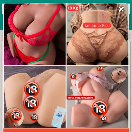
✕
Grupos de WhatsApp 2026
+ Enviar grupo
Mundo das figurinhas
4.8/5 (16 avaliações)