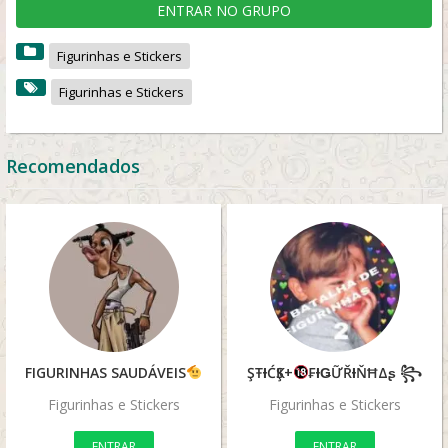
ENTRAR NO GRUPO
Figurinhas e Stickers
Figurinhas e Stickers
Recomendados
FIGURINHAS SAUDÁVEIS
ŞŦƗĆҜŞ+
₣ƗǤỮŘƗŇĦΔʂ ꧂
Figurinhas e Stickers
Figurinhas e Stickers
ENTRAR
ENTRAR