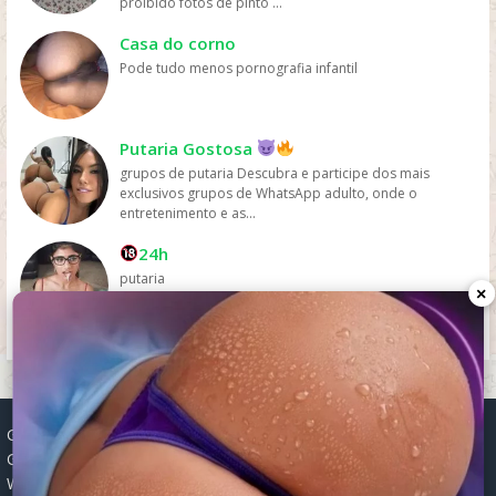
proibido fotos de pinto ...
pelas plataformas de streaming.
Casa do corno
Pode tudo menos pornografia infantil
Putaria Gostosa
grupos de putaria Descubra e participe dos mais
exclusivos grupos de WhatsApp adulto, onde o
entretenimento e as...
24h
putaria
×
Grupos WhatsApp, Links de grupos, Entrar grupos WhatsApp,
Grupos de compra e venda, Links WhatsApp atualizados, Grupos
WhatsApp 2025, Links para grupos, Participar grupos WhatsApp,