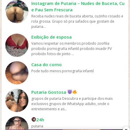
cinema ou comprar DVDs, tornando mais fácil para as
Instagram de Putaria – Nudes de Buceta, Cu
pessoas assistirem filmes sem gastar muito dinheiro.
e Pau Sem Frescura
Personalização: os serviços de streaming geralmente
Receba nudes reais de buceta aberta, cuzinho rosado e
oferecem recomendações personalizadas com base
rola grossa. Grupo só pra safados que gostam de
nos gostos dos usuários, permitindo que eles
putaria...
descubram novos filmes e programas que possam
gostar, o que aumenta a chance de assistirem mais
Exibição de esposa
filmes online. Em resumo, os filmes são mais assistidos
Vamos respeitar os membros proibido zoofilia
online devido à sua conveniência, variedade, acesso
proibido pornografia infantil proibido invadir PV
fácil, preços acessíveis e personalização, oferecidos
proibido fotos de pinto ...
pelas plataformas de streaming.
Casa do corno
Pode tudo menos pornografia infantil
Putaria Gostosa
grupos de putaria Descubra e participe dos mais
exclusivos grupos de WhatsApp adulto, onde o
entretenimento e as...
24h
putaria