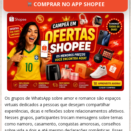
COMPRAR NO APP SHOPEE
SETEMBRO 18, 2024
102 VIEWS
INFORMAR ERRO
Os grupos de WhatsApp sobre amor e romance são espaços
virtuais dedicados a pessoas que desejam compartilhar
experiências, dicas e reflexões sobre relacionamentos afetivos.
Nesses grupos, participantes trocam mensagens sobre temas
como namoro, casamento, conquistas amorosas, conselhos
sobre vida a dois e até mesmo declarações românticas. Esses