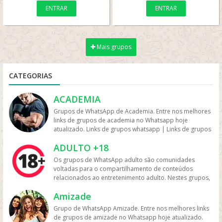
ENTRAR
ENTRAR
Mais grupos
CATEGORIAS
ACADEMIA
Grupos de WhatsApp de Academia. Entre nos melhores
links de grupos de academia no Whatsapp hoje
atualizado. Links de grupos whatsapp | Links de grupos
no Whatsapp. Grupos no Whatsapp – Links de Grupos
ADULTO +18
de Whatsapp – Link Grupo Whatsapp. Só os melhores
links de grupos do Whatsapp entre agora porque os
Os grupos de WhatsApp adulto são comunidades
links podem expirar. Mas antes compartilhe os grupos
voltadas para o compartilhamento de conteúdos
na redes sociais. Conheça os grupos na rede sociais
relacionados ao entretenimento adulto. Nestes grupos,
whatsapp e converse com pessoas porque é tudo de
os participantes trocam vídeos, fotos e links, além de
bom. Interaja com pessoas do brasil inteiro e também
Amizade
discutir temas como sensualidade, relacionamento e
de fora do brasil. Em grupos de whatsapp, entre em
experiências pessoais. Muitos desses grupos focam na
Grupo de WhatsApp Amizade. Entre nos melhores links
grupos que pessoa legais. Grupos de academia
interação entre adultos com interesses em comum,
de grupos de amizade no Whatsapp hoje atualizado.
whatsapp Participe de grupo de musculação no whats,