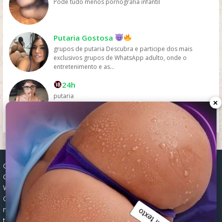
Pode tudo menos pornografia infantil
Putaria Gostosa
grupos de putaria Descubra e participe dos mais
exclusivos grupos de WhatsApp adulto, onde o
entretenimento e as...
24h
putaria
×
Grupos WhatsApp, Links de grupos, Entrar grupos WhatsApp,
Grupos de compra e venda, Links WhatsApp atualizados, Grupos
WhatsApp 2025, Links para grupos, Participar grupos WhatsApp,
Grupos ativos WhatsApp, Links gratuitos, Grupos WhatsApp
negócios, Links grupos Brasil, Grupos WhatsApp regionais, Grupos
temáticos WhatsApp, Links públicos WhatsApp, Grupos WhatsApp