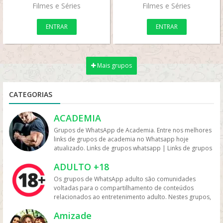
Filmes e Séries
Filmes e Séries
ENTRAR
ENTRAR
Mais grupos
CATEGORIAS
ACADEMIA
Grupos de WhatsApp de Academia. Entre nos melhores
links de grupos de academia no Whatsapp hoje
atualizado. Links de grupos whatsapp | Links de grupos
no Whatsapp. Grupos no Whatsapp – Links de Grupos
ADULTO +18
de Whatsapp – Link Grupo Whatsapp. Só os melhores
links de grupos do Whatsapp entre agora porque os
Os grupos de WhatsApp adulto são comunidades
links podem expirar. Mas antes compartilhe os grupos
voltadas para o compartilhamento de conteúdos
na redes sociais. Conheça os grupos na rede sociais
relacionados ao entretenimento adulto. Nestes grupos,
whatsapp e converse com pessoas porque é tudo de
os participantes trocam vídeos, fotos e links, além de
bom. Interaja com pessoas do brasil inteiro e também
Amizade
discutir temas como sensualidade, relacionamento e
de fora do brasil. Em grupos de whatsapp, entre em