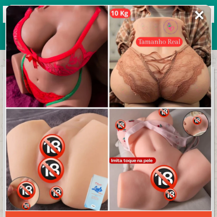
✕
Grupos de WhatsApp 2026
+ Enviar grupo
NETFLIX POST A̸g̸e̸n̸c̸i̸a̸ᵖʰᵒᵉⁿⁱˣ Buwero
3.8/5 (39 avaliações)