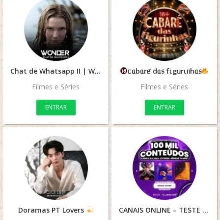
Chat de Whatsapp II | Wonder
ᥴᥲbᥲrᥱ́ dᥲ᥉ fιgᥙrιᥒhᥲ᥉
Filmes e Séries
Filmes e Séries
ENTRAR
ENTRAR
Doramas PT Lovers
CANAIS ONLINE – TESTE GRÁTIS