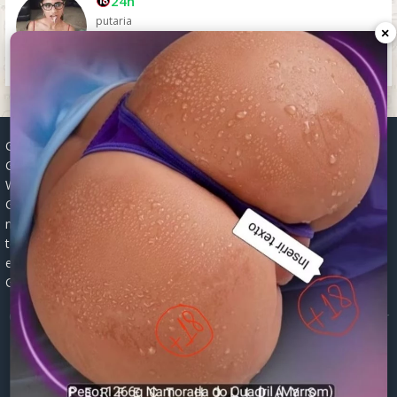
24h
putaria
×
Grupos WhatsApp, Links de grupos, Entrar grupos WhatsApp,
Grupos de compra e venda, Links WhatsApp atualizados, Grupos
WhatsApp 2025, Links para grupos, Participar grupos WhatsApp,
Grupos ativos WhatsApp, Links gratuitos, Grupos WhatsApp
negócios, Links grupos Brasil, Grupos WhatsApp regionais, Grupos
temáticos WhatsApp, Links públicos WhatsApp, Grupos WhatsApp
empregos, Links grupos classificados, Divulgar grupos WhatsApp,
Grupos WhatsApp descontos, Grupos WhatsApp ofertas.
© 2026 -
Grupos de WhatsApp 2026: Links Atualizados para Entrar
nos Melhores Grupos
Mapa do Site
|
Robots.txt