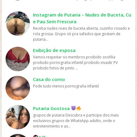
mais fácil e rápido. Preço: os serviços de streaming
geralmente têm preços mais acessíveis do que ir ao
cinema ou comprar DVDs, tornando mais fácil para as
Instagram de Putaria – Nudes de Buceta, Cu
pessoas assistirem filmes sem gastar muito dinheiro.
e Pau Sem Frescura
Personalização: os serviços de streaming geralmente
Receba nudes reais de buceta aberta, cuzinho rosado e
oferecem recomendações personalizadas com base
rola grossa. Grupo só pra safados que gostam de
nos gostos dos usuários, permitindo que eles
putaria...
descubram novos filmes e programas que possam
gostar, o que aumenta a chance de assistirem mais
Exibição de esposa
filmes online. Em resumo, os filmes são mais assistidos
Vamos respeitar os membros proibido zoofilia
online devido à sua conveniência, variedade, acesso
proibido pornografia infantil proibido invadir PV
fácil, preços acessíveis e personalização, oferecidos
proibido fotos de pinto ...
pelas plataformas de streaming.
Casa do corno
Pode tudo menos pornografia infantil
Putaria Gostosa
grupos de putaria Descubra e participe dos mais
exclusivos grupos de WhatsApp adulto, onde o
entretenimento e as...