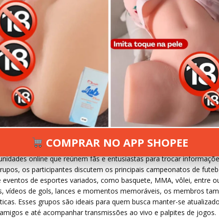
 2024
22 VIEWS
INFORMAR ERRO
COMPRAR NO APP SHOPEE
idades online que reúnem fãs e entusiastas para trocar informaçõe
rupos, os participantes discutem os principais campeonatos de futeb
 eventos de esportes variados, como basquete, MMA, vôlei, entre ou
s, vídeos de gols, lances e momentos memoráveis, os membros t
ticas. Esses grupos são ideais para quem busca manter-se atualizad
re amigos e até acompanhar transmissões ao vivo e palpites de jogos.