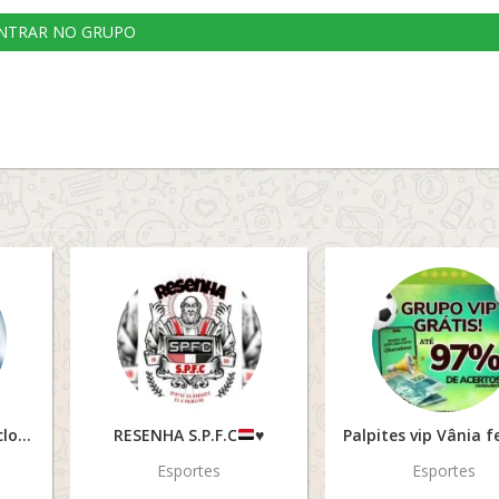
NTRAR NO GRUPO
Fifa apostado (Xbox cloud)
RESENHA S.P.F.C
♥️
Palpites vip Vânia f
Esportes
Esportes