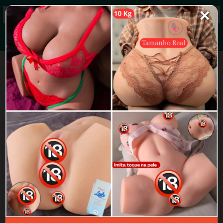
✕
Grupos de WhatsApp 2026
+ Enviar grupo
Nuds e putaria
3.0/5 (46 avaliações)