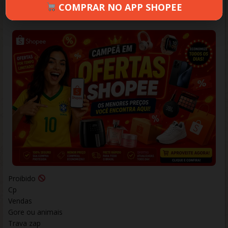
COMPRAR NO APP SHOPEE
SANTOS
DEZEMBRO 4, 2025
342 VIEWS
INFORMAR ERRO
Proibido
Cp
Vendas
Gore ou animais
Trava zap