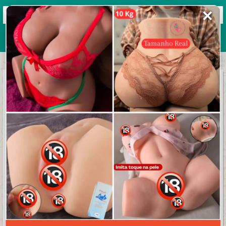
✕
Grupos de WhatsApp 2026
+ Enviar grupo
O poder da salada
3.2/5 (13 avaliações)