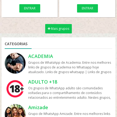
ENTRAR
ENTRAR
Mais grupos
CATEGORIAS
ACADEMIA
Grupos de WhatsApp de Academia. Entre nos melhores
links de grupos de academia no Whatsapp hoje
atualizado. Links de grupos whatsapp | Links de grupos
no Whatsapp. Grupos no Whatsapp – Links de Grupos
ADULTO +18
de Whatsapp – Link Grupo Whatsapp. Só os melhores
links de grupos do Whatsapp entre agora porque os
Os grupos de WhatsApp adulto são comunidades
links podem expirar. Mas antes compartilhe os grupos
voltadas para o compartilhamento de conteúdos
na redes sociais. Conheça os grupos na rede sociais
relacionados ao entretenimento adulto. Nestes grupos,
whatsapp e converse com pessoas porque é tudo de
os participantes trocam vídeos, fotos e links, além de
bom. Interaja com pessoas do brasil inteiro e também
Amizade
discutir temas como sensualidade, relacionamento e
de fora do brasil. Em grupos de whatsapp, entre em
experiências pessoais. Muitos desses grupos focam na
Grupo de WhatsApp Amizade. Entre nos melhores links
grupos que pessoa legais. Grupos de academia
interação entre adultos com interesses em comum,