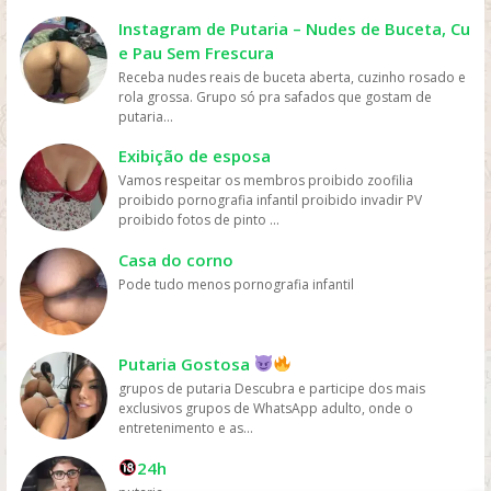
geralmente têm preços mais acessíveis do que ir ao
cinema ou comprar DVDs, tornando mais fácil para as
Instagram de Putaria – Nudes de Buceta, Cu
pessoas assistirem filmes sem gastar muito dinheiro.
e Pau Sem Frescura
Personalização: os serviços de streaming geralmente
Receba nudes reais de buceta aberta, cuzinho rosado e
oferecem recomendações personalizadas com base
rola grossa. Grupo só pra safados que gostam de
nos gostos dos usuários, permitindo que eles
putaria...
descubram novos filmes e programas que possam
gostar, o que aumenta a chance de assistirem mais
Exibição de esposa
filmes online. Em resumo, os filmes são mais assistidos
Vamos respeitar os membros proibido zoofilia
online devido à sua conveniência, variedade, acesso
proibido pornografia infantil proibido invadir PV
fácil, preços acessíveis e personalização, oferecidos
proibido fotos de pinto ...
pelas plataformas de streaming.
Casa do corno
Pode tudo menos pornografia infantil
Putaria Gostosa
grupos de putaria Descubra e participe dos mais
exclusivos grupos de WhatsApp adulto, onde o
entretenimento e as...
24h