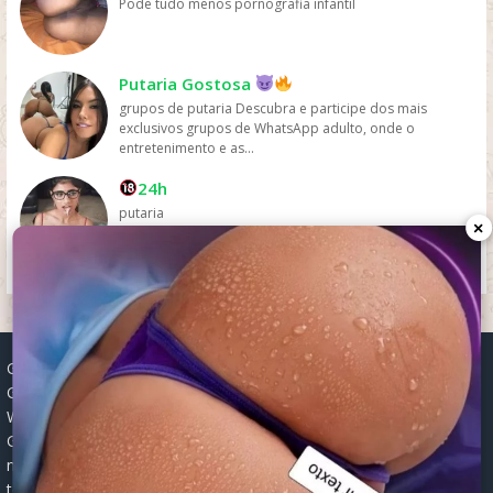
Pode tudo menos pornografia infantil
Putaria Gostosa
grupos de putaria Descubra e participe dos mais
exclusivos grupos de WhatsApp adulto, onde o
entretenimento e as...
24h
putaria
×
Grupos WhatsApp, Links de grupos, Entrar grupos WhatsApp,
Grupos de compra e venda, Links WhatsApp atualizados, Grupos
WhatsApp 2025, Links para grupos, Participar grupos WhatsApp,
Grupos ativos WhatsApp, Links gratuitos, Grupos WhatsApp
negócios, Links grupos Brasil, Grupos WhatsApp regionais, Grupos
temáticos WhatsApp, Links públicos WhatsApp, Grupos WhatsApp