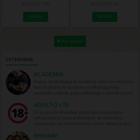
ADULTO +18
ADULTO +18
ENTRAR
ENTRAR
Mais grupos
CATEGORIAS
ACADEMIA
Grupos de WhatsApp de Academia. Entre nos melhores
links de grupos de academia no Whatsapp hoje
atualizado. Links de grupos whatsapp | Links de grupos
no Whatsapp. Grupos no Whatsapp – Links de Grupos
ADULTO +18
de Whatsapp – Link Grupo Whatsapp. Só os melhores
links de grupos do Whatsapp entre agora porque os
Os grupos de WhatsApp adulto são comunidades
links podem expirar. Mas antes compartilhe os grupos
voltadas para o compartilhamento de conteúdos
na redes sociais. Conheça os grupos na rede sociais
relacionados ao entretenimento adulto. Nestes grupos,
whatsapp e converse com pessoas porque é tudo de
os participantes trocam vídeos, fotos e links, além de
bom. Interaja com pessoas do brasil inteiro e também
Amizade
discutir temas como sensualidade, relacionamento e
de fora do brasil. Em grupos de whatsapp, entre em