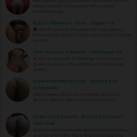
Exibicionismo de Esposas Noivas Namoradas Amantes
cuidado com informações enganosas e golpes
compartilhar informações, notícias, recomendações e
ofensivas, desrespeitosas ou impróprias. Em resumo,
de se conectar com outras pessoas que compartilham o
de figurinhas virtuais não deve ser usada para fins
motivação, informações úteis e conexões com pessoas
Amigas Vizinhas Tias Primas em Fotos e Vídeos
financeiros. Sempre verifique a veracidade das
curiosidades sobre o mundo do cinema e da TV. Eles
grupos de WhatsApp para esportes são uma ótima
mesmo amor pelo esporte, acompanhar as notícias e
comerciais ou para obter lucro. Em resumo, grupos são
que têm objetivos semelhantes. No entanto, é
Amadores Grupo...
informações compartilhadas e tome decisões baseadas
oferecem uma plataforma para descobrir novas
maneira de conectar-se com outras pessoas que
resultados das partidas e se divertir com debates e
uma ótima maneira de se conectar com outras pessoas
importante usar esses grupos com responsabilidade e
em sua própria pesquisa e análise. Em resumo, os
produções, compartilhar experiências e fazer amizades
compartilham interesses em atividades físicas e
discussões. Desde que sejam gerenciados de forma
que compartilham o mesmo interesse em colecionar e
respeito mútuo para garantir uma experiência positiva e
Buceta Aberta no Close – Grupo +18
grupos de WhatsApp são uma forma de compartilhar
com outras pessoas que compartilham sua paixão. Mas
esportes. Eles oferecem uma plataforma para
responsável e ética, esses grupos podem ser uma
trocar figurinhas virtuais. Eles oferecem uma plataforma
benéfica para todos os envolvidos.
conhecimento e estratégias para gerar renda extra ou
é importante usar esses grupos com responsabilidade
Entre no grupo de WhatsApp +18 e veja vídeos e
compartilhar experiências e dicas, aprender com outros
adição valiosa à vida digital dos amantes de futebol.
para compartilhar e descobrir novas coleções de
criar um negócio próprio. Eles podem ser úteis para
e respeito mútuo para garantir uma experiência positiva
fotos de buceta aberta no close, sem censura, conteúdo
atletas e praticantes de atividades físicas e melhorar o
Links de grupos whatsapp | Links de grupos no
figurinhas, criar novas figurinhas e trocar figurinhas
quem está em busca de alternativas para melhorar sua
para todos os envolvidos. Existem várias razões pelas
quente e...
desempenho em esportes. Mas é importante usar esses
Whatsapp. Grupos no Whatsapp – Links de Grupos de
raras. Mas é importante usar esses grupos com
situação financeira, mas é importante ter cautela e
quais os filmes são mais assistidos online atualmente.
grupos com responsabilidade e respeito mútuo para
Whatsapp – Link Grupo Whatsapp. Só os melhores links
responsabilidade e respeito mútuo para garantir uma
sempre verificar a veracidade das informações
Aqui estão algumas das principais razões: Conveniência:
Sexo Gostoso e Pesado – WhatsApp VIP
garantir uma experiência positiva para todos os
de grupos do Whatsapp entre agora porque os links
experiência positiva para todos os envolvidos.
compartilhadas. Links de grupos whatsapp | Links de
assistir filmes online oferece uma maior conveniência
envolvidos. Links de grupos whatsapp | Links de grupos
Entre no grupo VIP de WhatsApp +18 e curta sexo
podem expirar. Mas antes compartilhe os grupos na
grupos no Whatsapp. Grupos no Whatsapp – Links de
para o público, permitindo que as pessoas assistam
no Whatsapp. Grupos no Whatsapp – Links de Grupos
gostoso e pesado, vídeos e fotos sem censura para
redes sociais. Conheça os grupos na rede sociais
Grupos de Whatsapp – Link Grupo Whatsapp. Só os
aos filmes em casa, em seus dispositivos móveis ou em
de Whatsapp – Link Grupo Whatsapp. Só os melhores
adultos....
whatsapp e converse com pessoas porque é tudo de
melhores links de grupos do Whatsapp entre agora
qualquer outro lugar com uma conexão à internet. Isso
links de grupos do Whatsapp entre agora porque os
bom. Interaja com pessoas do brasil inteiro e também
porque os links podem expirar. Mas antes compartilhe
é especialmente importante para pessoas que têm
links podem expirar. Mas antes compartilhe os grupos
Putaria Pesada no Insta – Buceta e Cu
de fora do brasil. Em grupos de whatsapp, entre em
os grupos na redes sociais. Conheça os grupos na rede
horários ocupados ou que moram em áreas remotas
na redes sociais. Conheça os grupos na rede sociais
grupos que pessoas legais. Entrar em grupos do whats
Arrombado
sociais whatsapp e converse com pessoas porque é
sem acesso a cinemas. Variedade: A internet oferece
whatsapp e converse com pessoas porque é tudo de
mas também em grupo do zap os melhores links do
Vídeos quentes de buceta arrombada, cu fodido e
tudo de bom. Interaja com pessoas do brasil inteiro e
uma ampla variedade de filmes para escolher, incluindo
bom. Interaja com pessoas do brasil inteiro e também
zapzap.
gemidos safados. Aqui a putaria não tem limite.
também de fora do brasil. Em grupos de whatsapp,
títulos clássicos, independentes e de grande sucesso,
de fora do brasil. Em grupos de whatsapp, entre em
entre em grupos que pessoas legais. Entrar em grupos
permitindo que os espectadores tenham uma ampla
grupos que pessoas legais. Entrar em grupos do whats
do whats mas também em grupo do zap os melhores
variedade de escolhas para assistir. Acesso mais fácil:
mas também em grupo do zap os melhores links do
Grupo Insta Putaria – Buceta Deliciosa +
links do zapzap.
em vez de ter que ir a um cinema ou locadora, os filmes
zapzap.
Sexo Anal
podem ser acessados ​​online em plataformas de
streaming como Netflix, Amazon Prime Video, HBO Max,
Safadeza online com buceta deliciosa levando leitada e
Disney+ e outras, tornando o acesso aos filmes muito
cu sendo arrombado. https://gruposwhatsapp.blog