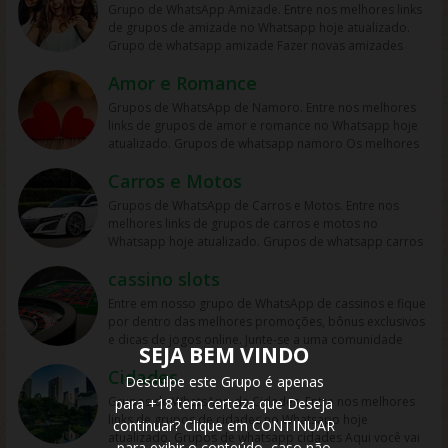
experiências pessoais. Muitos desses grupos focam na
Grupo de WhatsApp Amizade. Entre nos melhores links
grupos que pessoa legais. Grupos de academia
interação entre adultos com interesses em comum,
de grupos de amizade no Whatsapp hoje atualizado.
whatsapp Participe de grupo de musculação no whats,
sendo espaços para diálogos sobre temas íntimos e
Grupo de whatsapp amizade Fazer novas amizades
mas também em grupos de marromba no zap. Grupos
afins. Devido à natureza do conteúdo, é comum que
sempre é legal, ainda mais quando a pessoa se torna
dedicados aos amantes do esporte, além de ter uma
sejam privados e exijam critérios específicos para
Amor e Romance
aquele amigo de verdade e pode contar sempre que
saúde melhor e um corpo no shape praticando
participação. Esses grupos, no entanto, devem seguir as
precisar. Encontre grupos de zap amizade no whats
exercícios físicos. Porque é importante hoje em dia
Grupos de WhatsApp de Namoro. Entre nos melhores
diretrizes do WhatsApp para evitar a disseminação de
com nosso site nessa categoria. Grupos de whatsapp
fazer exercícios para perde peso e emagrecer de forma
links de grupos de amor e romance no Whatsapp hoje
conteúdos ilegais ou não apropriados.
namoro Hoje em dia os grupos de relacionamento
saudável. Fazer treinos ou treinar com uma pessoa
atualizado. Grupos de whatsapp namoro Os melhores
encontro e demais é contante, e você que procura uma
também para incentivar a praticar o esporte da
link de grupo para participar no whats sobre grupos de
crush, ou paquera, os grupos de namoro e amizade é
musculação. Nomes de grupos de academia Caso você
Carros e Motos
whatsapp namoro a distância, mas também até ter um
ideal. Grupos de whatsapp 2020 O ano de 2020
esteja procurando por nomes de grupos no whats, é
relacionamento serio de verdade. Tudo como uma uma
Grupos de WhatsApp de Carros e Motos. Entre nos
começou e novos grupos já aparecem, são vários tipos,
fácil de encontra os links, nessa categoria há vários. Mas
amizade que com o tempo pode ser tornar algo a mais,
melhores links de grupos de carros e motos no
mas nessa você ficará ligado nos grupos do whatsapp
também podendo enviar seu grupo de musculação.
ou seja mais que so amizade mas sim um crush que
Whatsapp hoje atualizado. Grupos de whatsapp carros
de amizades 2020. Grupo de whatsapp 2019 Mesmo
Grupos de WhatsApp de Academia são uma forma
pode ser seu namorado ou namorada no futuro. Então
Está procurando por link de grupo no whats
que o ano de 2019 passou ainda existe os grupos
popular de se conectar com outros entusiastas do
não perca tempo de entre agora nos grupos
cassino slots
relacionados a motos ou carros ? aqui é um ótimo
criados por pessoas estão ativos para entrar e
fitness e compartilhar informações sobre treinamento,
relacionados a essa categoria de romance que é
espaço para você participar de grupos no whats
participar. Links de grupos whatsapp | Links de grupos
nutrição e saúde em geral. Esses grupos geralmente são
Entre em nosso grupo de WhatsApp de cassinos e fique
sempre bom ter alguém ao nosso lado na vida toda.
relacionados a essa categoria. Pois caso você que gosta
no Whatsapp. Grupos no Whatsapp – Links de Grupos
formados por pessoas que frequentam a mesma
por dentro das melhores promoções, bônus exclusivos
Grupos de whatsapp amor O lado romance todos nos
de carro e moto e gosta de ver lindos veículos seja para
de Whatsapp – Link Grupo Whatsapp. Só os melhores
academia ou que têm interesses semelhantes em
e dicas de jogos online. Junte-se a uma comunidade
temos e nesse grupos além de poder conhecer alguém
vender bem como para saber as noticias do dia sobre
SEJA BEM VINDO
links de grupos do Whatsapp entre agora porque os
relação à atividade física. Um dos principais benefícios
que seja como agente, ter os mesmo gostos, poder ter
preços, novidades entre outros. Há grupos que é para
links podem expirar. Mas antes compartilhe os grupos
desses grupos é a motivação que eles podem
Cidades
um contato mais próximo. Mas também grupo feito
Desculpe este Grupo é apenas
falar sobre e também para anunciar veículos, compra e
na redes sociais. Conheça os grupos na rede sociais
proporcionar. Quando você compartilha seus objetivos
para postar frases, mensagens de amor seja para uma
Grupos de WhatsApp de Cidades. Entre nos melhores
para +18 tem certeza que Deseja
venda . Mas também de aluguél de carros ou carros
whatsapp e converse com pessoas porque é tudo de
e desafios com outras pessoas, pode se sentir mais
pessoa em especial ou alguém que é importante na sua
links de grupos de cidades no Whatsapp hoje
usados para obter. Grupos de WhatsApp de carros e
bom. Interaja com pessoas do brasil inteiro e também
continuar? Clique em CONTINUAR
comprometido a alcançá-los. Além disso, a troca de
vida. Links de grupos whatsapp | Links de grupos no
atualizado. Grupos de whatsapp cidades Aqui você vai
motos são uma forma popular de se conectar com
de fora do brasil. Em grupos de whatsapp, entre em
ideias e informações com outros membros do grupo
para exibir o conteúdo, caso não