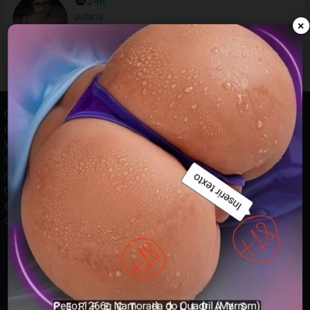
24h
putaria
×
Grupos WhatsApp, Links de grupos, Entrar grupos WhatsApp,
Grupos de compra e venda, Links WhatsApp atualizados, Grupos
WhatsApp 2025, Links para grupos, Participar grupos WhatsApp,
Grupos ativos WhatsApp, Links gratuitos, Grupos WhatsApp
negócios, Links grupos Brasil, Grupos WhatsApp regionais, Grupos
temáticos WhatsApp, Links públicos WhatsApp, Grupos WhatsApp
empregos, Links grupos classificados, Divulgar grupos WhatsApp,
Grupos WhatsApp descontos, Grupos WhatsApp ofertas.
© 2026 -
Grupos de WhatsApp 2026: Links Atualizados para Entrar
nos Melhores Grupos
Mapa do Site
|
Robots.txt