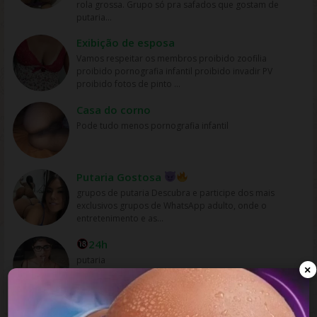
rola grossa. Grupo só pra safados que gostam de
nos gostos dos usuários, permitindo que eles
putaria...
descubram novos filmes e programas que possam
gostar, o que aumenta a chance de assistirem mais
Exibição de esposa
filmes online. Em resumo, os filmes são mais assistidos
Vamos respeitar os membros proibido zoofilia
online devido à sua conveniência, variedade, acesso
proibido pornografia infantil proibido invadir PV
fácil, preços acessíveis e personalização, oferecidos
proibido fotos de pinto ...
pelas plataformas de streaming.
Casa do corno
Pode tudo menos pornografia infantil
Putaria Gostosa
grupos de putaria Descubra e participe dos mais
exclusivos grupos de WhatsApp adulto, onde o
entretenimento e as...
24h
putaria
×