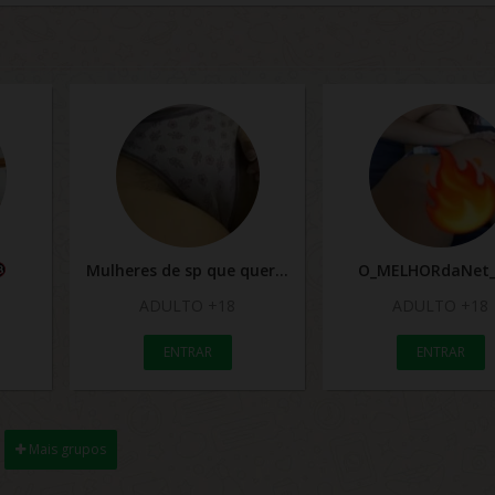
Mulheres de sp que quer transar domingo 22/06
O_MELHORdaNet_
ADULTO +18
ADULTO +18
ENTRAR
ENTRAR
Mais grupos