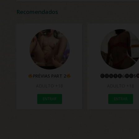
Recomendados
PRÉVIAS PART 2
🅒🅞🅝🅣🅔ú🅓🅞$
ADULTO +18
ADULTO +18
ENTRAR
ENTRAR