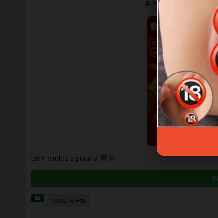
MARIANA
DEZEMBRO
Bem vindos a putaria
E
ADULTO +18