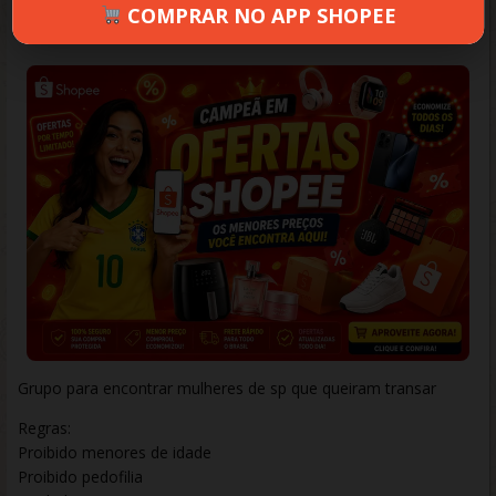
COMPRAR NO APP SHOPEE
DERICK
JUNHO 21, 2025
774 VIEWS
INFORMAR ERRO
Grupo para encontrar mulheres de sp que queiram transar
Regras:
Proibido menores de idade
Proibido pedofilia