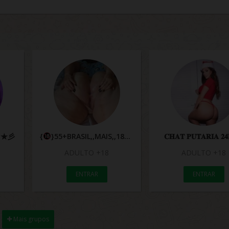
𝐍 ★彡
{
}55+BRASIL,,MAIS,,18☆VÍDEOS…
𝐂𝐇𝐀𝐓 𝐏𝐔𝐓𝐀𝐑𝐈𝐀 𝟐
ADULTO +18
ADULTO +18
ENTRAR
ENTRAR
Mais grupos