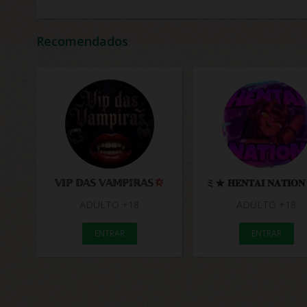
Recomendados
𝕍𝕀ℙ 𝔻𝔸𝕊 𝕍𝔸𝕄ℙ𝕀ℝ𝔸𝕊
ミ★ 𝐇𝐄𝐍𝐓𝐀𝐈 𝐍𝐀𝐓𝐈
ADULTO +18
ADULTO +18
ENTRAR
ENTRAR