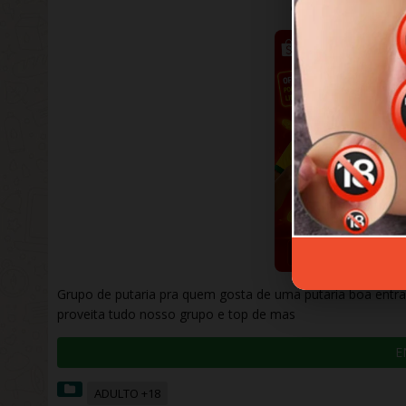
JOSÉ
JUNHO 22,
Grupo de putaria pra quem gosta de uma putaria boa entra
proveita tudo nosso grupo e top de mas
E
ADULTO +18