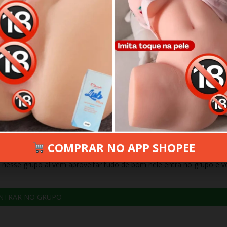
 2026
104 VIEWS
INFORMAR ERRO
COMPRAR NO APP SHOPEE
 nesse grupo aí vem aproveitar tudo de bom nele entra no grupo e 
NTRAR NO GRUPO