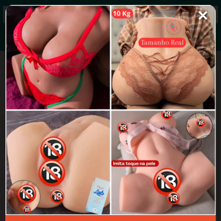
✕
Grupos de WhatsApp 2026
+ Enviar grupo
Quadrinhos da Família Sacana Completos
4.5/5 (24 avaliações)