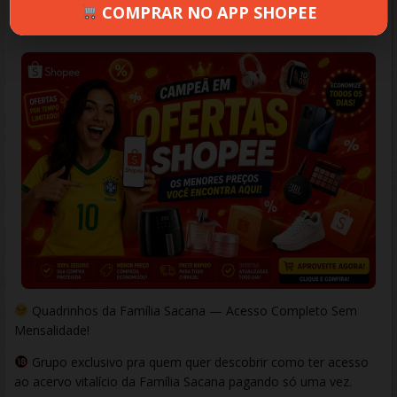
COMPRAR NO APP SHOPEE
LUANA
AGOSTO 10, 2025
543 VIEWS
INFORMAR ERRO
Quadrinhos da Família Sacana — Acesso Completo Sem
Mensalidade!
Grupo exclusivo pra quem quer descobrir como ter acesso
ao acervo vitalício da Família Sacana pagando só uma vez.