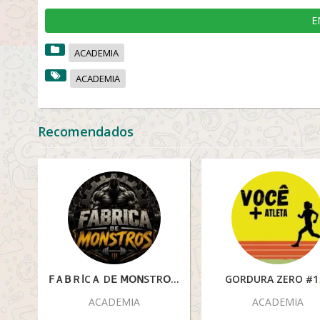
E
ACADEMIA
ACADEMIA
Recomendados
ꓝＡꓐＲⅼCＡ Dꓰ ꓟꓳꓠЅΤRꓳЅ
GORDURA ZERO #1
ACADEMIA
ACADEMIA