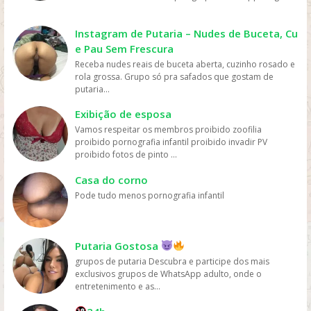
mais fácil e rápido. Preço: os serviços de streaming
geralmente têm preços mais acessíveis do que ir ao
cinema ou comprar DVDs, tornando mais fácil para as
Instagram de Putaria – Nudes de Buceta, Cu
pessoas assistirem filmes sem gastar muito dinheiro.
e Pau Sem Frescura
Personalização: os serviços de streaming geralmente
Receba nudes reais de buceta aberta, cuzinho rosado e
oferecem recomendações personalizadas com base
rola grossa. Grupo só pra safados que gostam de
nos gostos dos usuários, permitindo que eles
putaria...
descubram novos filmes e programas que possam
gostar, o que aumenta a chance de assistirem mais
Exibição de esposa
filmes online. Em resumo, os filmes são mais assistidos
Vamos respeitar os membros proibido zoofilia
online devido à sua conveniência, variedade, acesso
proibido pornografia infantil proibido invadir PV
fácil, preços acessíveis e personalização, oferecidos
proibido fotos de pinto ...
pelas plataformas de streaming.
Casa do corno
Pode tudo menos pornografia infantil
Putaria Gostosa
grupos de putaria Descubra e participe dos mais
exclusivos grupos de WhatsApp adulto, onde o
entretenimento e as...