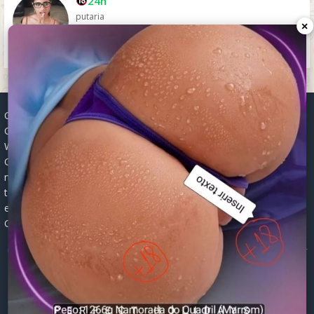
24h
putaria
×
Grupos WhatsApp, Links de grupos, Entrar grupos WhatsApp,
Grupos de compra e venda, Links WhatsApp atualizados, Grupos
WhatsApp 2025, Links para grupos, Participar grupos WhatsApp,
Grupos ativos WhatsApp, Links gratuitos, Grupos WhatsApp
negócios, Links grupos Brasil, Grupos WhatsApp regionais, Grupos
temáticos WhatsApp, Links públicos WhatsApp, Grupos WhatsApp
empregos, Links grupos classificados, Divulgar grupos WhatsApp,
Grupos WhatsApp descontos, Grupos WhatsApp ofertas.
© 2026 -
Grupos de WhatsApp 2026: Links Atualizados para Entrar
nos Melhores Grupos
Mapa do Site
|
Robots.txt