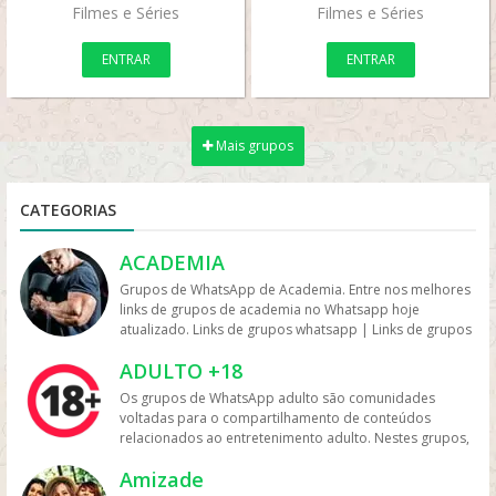
Filmes e Séries
Filmes e Séries
ENTRAR
ENTRAR
Mais grupos
CATEGORIAS
ACADEMIA
Grupos de WhatsApp de Academia. Entre nos melhores
links de grupos de academia no Whatsapp hoje
atualizado. Links de grupos whatsapp | Links de grupos
no Whatsapp. Grupos no Whatsapp – Links de Grupos
ADULTO +18
de Whatsapp – Link Grupo Whatsapp. Só os melhores
links de grupos do Whatsapp entre agora porque os
Os grupos de WhatsApp adulto são comunidades
links podem expirar. Mas antes compartilhe os grupos
voltadas para o compartilhamento de conteúdos
na redes sociais. Conheça os grupos na rede sociais
relacionados ao entretenimento adulto. Nestes grupos,
whatsapp e converse com pessoas porque é tudo de
os participantes trocam vídeos, fotos e links, além de
bom. Interaja com pessoas do brasil inteiro e também
Amizade
discutir temas como sensualidade, relacionamento e
de fora do brasil. Em grupos de whatsapp, entre em