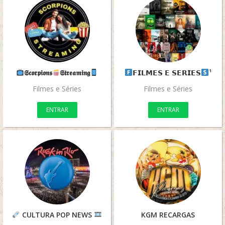
𝕾𝖈𝖔𝖗𝖕𝖎𝖔𝖓𝖘
𝕾𝖙𝖗𝖊𝖆𝖒𝖎𝖓𝖌
‌𝗙𝗜𝗟𝗠𝗘𝗦 𝗘 𝗦𝗘𝗥𝗜𝗘𝗦
‌¹
Filmes e Séries
Filmes e Séries
ENTRAR
ENTRAR
CULTURA POP NEWS
KGM RECARGAS