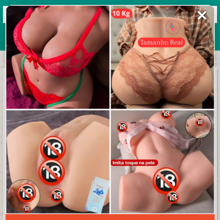
✕
Grupos de WhatsApp 2026
+ Enviar grupo
Sessão da noite
4.3/5 (28 avaliações)