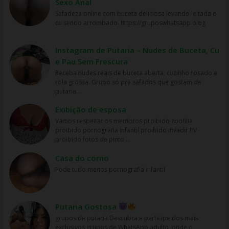
Sexo Anal
podem ser acessados ​​online em plataformas de
streaming como Netflix, Amazon Prime Video, HBO Max,
Safadeza online com buceta deliciosa levando leitada e
Disney+ e outras, tornando o acesso aos filmes muito
cu sendo arrombado. https://gruposwhatsapp.blog
mais fácil e rápido. Preço: os serviços de streaming
geralmente têm preços mais acessíveis do que ir ao
cinema ou comprar DVDs, tornando mais fácil para as
Instagram de Putaria – Nudes de Buceta, Cu
pessoas assistirem filmes sem gastar muito dinheiro.
e Pau Sem Frescura
Personalização: os serviços de streaming geralmente
Receba nudes reais de buceta aberta, cuzinho rosado e
oferecem recomendações personalizadas com base
rola grossa. Grupo só pra safados que gostam de
nos gostos dos usuários, permitindo que eles
putaria...
descubram novos filmes e programas que possam
gostar, o que aumenta a chance de assistirem mais
Exibição de esposa
filmes online. Em resumo, os filmes são mais assistidos
Vamos respeitar os membros proibido zoofilia
online devido à sua conveniência, variedade, acesso
proibido pornografia infantil proibido invadir PV
fácil, preços acessíveis e personalização, oferecidos
proibido fotos de pinto ...
pelas plataformas de streaming.
Casa do corno
Pode tudo menos pornografia infantil
Putaria Gostosa
grupos de putaria Descubra e participe dos mais
exclusivos grupos de WhatsApp adulto, onde o