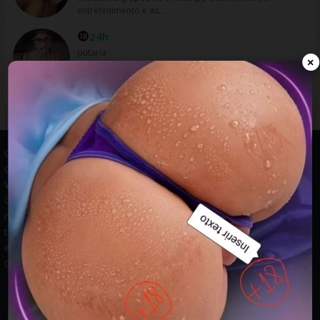
entretenimento e as...
24h
putaria
×
Grupos WhatsApp, Links de grupos, Entrar grupos WhatsApp,
Grupos de compra e venda, Links WhatsApp atualizados, Grupos
WhatsApp 2025, Links para grupos, Participar grupos WhatsApp,
Grupos ativos WhatsApp, Links gratuitos, Grupos WhatsApp
negócios, Links grupos Brasil, Grupos WhatsApp regionais, Grupos
temáticos WhatsApp, Links públicos WhatsApp, Grupos WhatsApp
empregos, Links grupos classificados, Divulgar grupos WhatsApp,
Grupos WhatsApp descontos, Grupos WhatsApp ofertas.
© 2026 -
Grupos de WhatsApp 2026: Links Atualizados para Entrar
nos Melhores Grupos