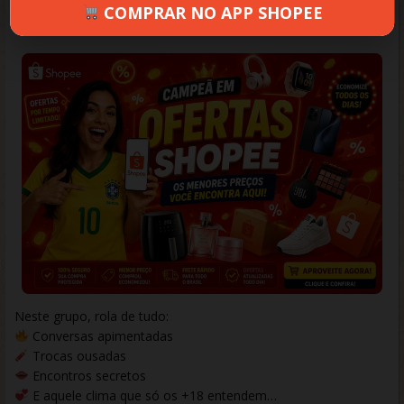
COMPRAR NO APP SHOPEE
KARLOS
JUNHO 12, 2026
129 VIEWS
INFORMAR ERRO
Neste grupo, rola de tudo:
Conversas apimentadas
Trocas ousadas
Encontros secretos
E aquele clima que só os +18 entendem…