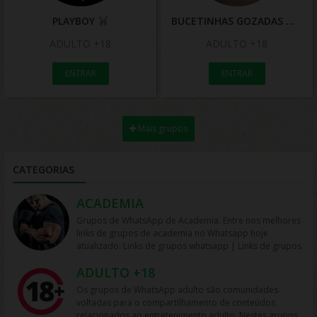
PLAYBOY
BUCETINHAS GOZADAS
ADULTO +18
ADULTO +18
ENTRAR
ENTRAR
Mais grupos
CATEGORIAS
ACADEMIA
Grupos de WhatsApp de Academia. Entre nos melhores
links de grupos de academia no Whatsapp hoje
atualizado. Links de grupos whatsapp | Links de grupos
no Whatsapp. Grupos no Whatsapp – Links de Grupos
ADULTO +18
de Whatsapp – Link Grupo Whatsapp. Só os melhores
links de grupos do Whatsapp entre agora porque os
Os grupos de WhatsApp adulto são comunidades
links podem expirar. Mas antes compartilhe os grupos
voltadas para o compartilhamento de conteúdos
na redes sociais. Conheça os grupos na rede sociais
relacionados ao entretenimento adulto. Nestes grupos,