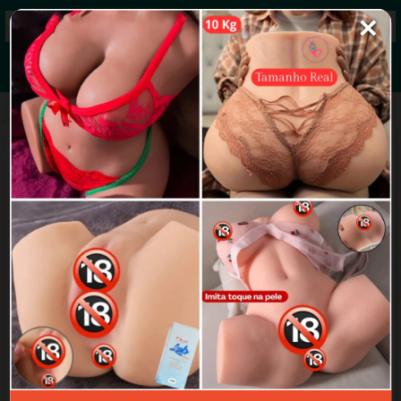
✕
Grupos de WhatsApp 2026
+ Enviar grupo
Sigilo com Casadas(o)
4.9/5 (17 avaliações)